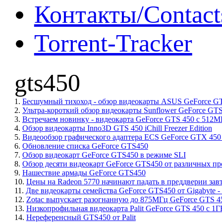
Контакты/Contact
Torrent-Tracker
gts450
1.
Бесшумный тихоход - обзор видеокарты ASUS GeForce GT
2.
Ультра-короткий обзор видеокарты Sunflower GeForce GT
3.
Встречаем новинку - видеокарта GeForce GTS 450 с 512М
4.
Обзор видеокарты Inno3D GTS 450 iChill Freezer Edition
5.
Видеообзор графического адаптера ECS GeForce GTX 450
6.
Обновление списка GeForce GTS450
7.
Обзор видеокарт GeForce GTS450 в режиме SLI
8.
Обзор десяти видеокарт GeForce GTS450 от различных п
9.
Нашествие армады GeForce GTS450
10.
Цены на Radeon 5770 начинают падать в преддверии зав
11.
Две видеокарты семейства GeForce GTS450 от Gigabyte
12.
Zotac выпускает разогнанную до 875МГц GeForce GTS 45
13.
Низкопрофильная видеокарта Palit GeForce GTS 450 с 1Г
14.
Нереференсный GTS450 от Palit