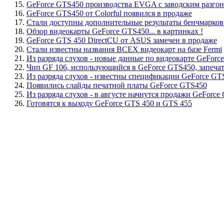
15.
GeForce GTS450 производства EVGA с заводским разго
16.
GeForce GTS450 от Colorful появился в продаже
17.
Стали доступны дополнительные результаты бенчмарков
18.
Обзор видеокарты GeForce GTS450... в картинках !
19.
GeForce GTS 450 DirectCU от ASUS замечен в продаже
20.
Стали известны названия ВСЕХ видеокарт на базе Fermi
21.
Из разряда слухов - новые данные по видеокарте GeForc
22.
Чип GF 106, использующийся в GeForce GTS450, запечат
23.
Из разряда слухов - известны спецификации GeForce GT
24.
Появились слайды печатной платы GeForce GTS450
25.
Из разряда слухов - в августе начнутся продажи GeForce
26.
Готовятся к выходу GeForce GTS 450 и GTS 455