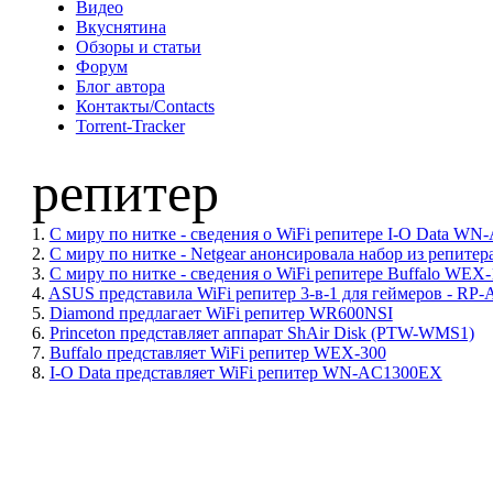
Видео
Вкуснятина
Обзоры и статьи
Форум
Блог автора
Контакты/Contacts
Torrent-Tracker
репитер
1.
С миру по нитке - сведения о WiFi репитере I-O Data WN-
2.
С миру по нитке - Netgear анонсировала набор из репитер
3.
С миру по нитке - сведения о WiFi репитере Buffalo WEX-
4.
ASUS представила WiFi репитер 3-в-1 для геймеров - RP
5.
Diamond предлагает WiFi репитер WR600NSI
6.
Princeton представляет аппарат ShAir Disk (PTW-WMS1)
7.
Buffalo представляет WiFi репитер WEX-300
8.
I-O Data представляет WiFi репитер WN-AC1300EX