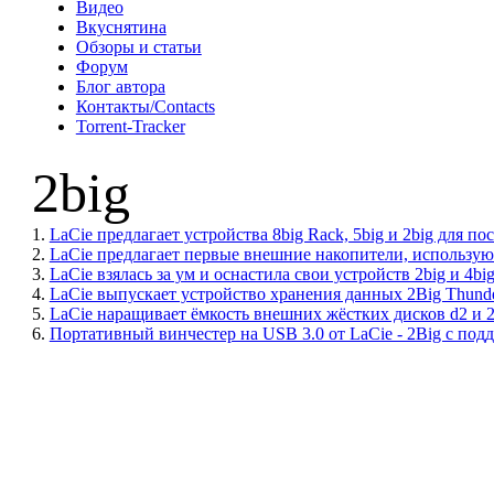
Видео
Вкуснятина
Обзоры и статьи
Форум
Блог автора
Контакты/Contacts
Torrent-Tracker
2big
1.
LaCie предлагает устройства 8big Rack, 5big и 2big для п
2.
LaCie предлагает первые внешние накопители, использующи
3.
LaCie взялась за ум и оснастила свои устройств 2big и 4b
4.
LaCie выпускает устройство хранения данных 2Big Thunde
5.
LaCie наращивает ёмкость внешних жёстких дисков d2 и 2
6.
Портативный винчестер на USB 3.0 от LaCie - 2Big с по