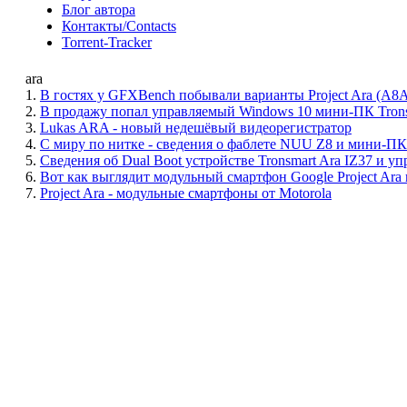
Блог автора
Контакты/Contacts
Torrent-Tracker
ara
1.
В гостях у GFXBench побывали варианты Project Ara (A8A
2.
В продажу попал управляемый Windows 10 мини-ПК Tronsm
3.
Lukas ARA - новый недешёвый видеорегистратор
4.
С миру по нитке - сведения о фаблете NUU Z8 и мини-ПК T
5.
Сведения об Dual Boot устройстве Tronsmart Ara IZ37 и 
6.
Вот как выглядит модульный смартфон Google Project Ara
7.
Project Ara - модульные смартфоны от Motorola