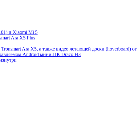
01) и Xiaomi Mi 5
art Ara X5 Plus
ronsmart Ara X5, а также видео летающей доски (hoverboard) от
управляемом Android мини-ПК Draco H3
 изнутри