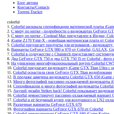
Блог автора
Контакты/Contacts
Torrent-Tracker
colorful
1.
Colorful раскрыла спецификации материнской платы iGame
2.
С миру по нитке - подробности о видеокартах GeForce GTX
3.
С миру по нитке - Coolpad Max представлен в Индии, Colo
4.
iGame Z170 Ymir-X - новейшая материнская плата от Color
5.
Colorful предлагает продукты для игроманов - видеокарт
6.
Варианты GeForce GTX 980 и 970 от Colorful, GALAX, Gi
7.
Colorful в содружестве с Chaintech представляет системн
8.
Два GeForce GTX 750 и два GTX 750 Ti от Colorful - фот
9.
На удивление многофункциональный роутер Colorful CW
10.
Colorful предлагает видеокарту iGame GTX Titan Ultra с
11.
Colorful оснастила свои GeForce GTX Titan водоблоками
12.
В продаже замечена видеокарта Colorful GTX 650 iGame 
13.
Много фотографий пассивно охлаждаемой видеокарты iG
14.
Спецификации и много фотографий видеокарты Colorful
15.
Акулий дизайн Strikes back! Colorful показывает видеок
16.
Colorful демонстрирует пассивно охлаждаемый вариант 
17.
Colorful и её безумный кулер для воздушного и LN2 охл
18.
Различные варианты GeForce GTX 670
19.
Фотографии варианта GeForce GTX 670 от Colorful
20.
Colorful демонстрирует GeForce GTX 680 iGame Kudan