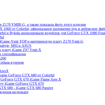
 Z170 YMIR-G, а также показала фото этого изделия
 1060 от Colorful, официальное наложение рук и анбоксинг фабле
rful и Bykski анонсировали водоблок для GeForce GTX 1080 Found
ful
у iGame-Ymir TOP и материнскую плату Z170 Ymir-G
gabyte, MSI и ASUS
ую плату iGame Z97 Ymir-X
о и спецификации
5200
 особым кулером
AresX
ame GeForce GTX 680 от Colorful
 GeForce GTX 670 iGame Flame Ares X
арту iGame GeForce GTX 670
GTX 680 - iGame GTX 680 Passive
аждения видеокарт