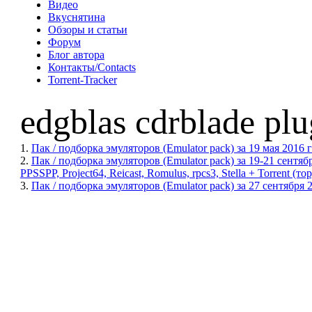
Видео
Вкуснятина
Обзоры и статьи
Форум
Блог автора
Контакты/Contacts
Torrent-Tracker
edgblas cdrblade pl
1.
Пак / подборка эмуляторов (Emulator pack) за 19 мая 2016 го
2.
Пак / подборка эмуляторов (Emulator pack) за 19-21 сен
PPSSPP, Project64, Reicast, Romulus, rpcs3, Stella + Torrent (то
3.
Пак / подборка эмуляторов (Emulator pack) за 27 сентября 20