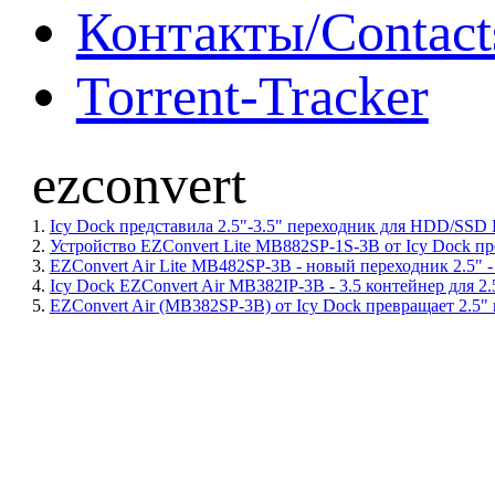
Контакты/Contact
Torrent-Tracker
ezconvert
1.
Icy Dock представила 2.5"-3.5" переходник для HDD/SSD 
2.
Устройство EZConvert Lite MB882SP-1S-3B от Icy Dock пр
3.
EZConvert Air Lite MB482SP-3B - новый переходник 2.5" - 
4.
Icy Dock EZConvert Air MB382IP-3B - 3.5 контейнер для 2
5.
EZConvert Air (MB382SP-3B) от Icy Dock превращает 2.5" 