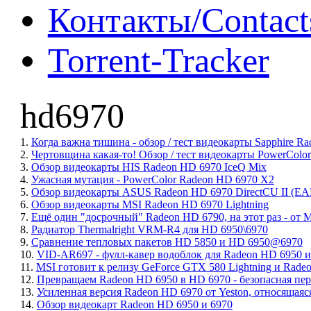
Контакты/Contact
Torrent-Tracker
hd6970
1.
Когда важна тишина - обзор / тест видеокарты Sapphire R
2.
Чертовщина какая-то! Обзор / тест видеокарты PowerColor
3.
Обзор видеокарты HIS Radeon HD 6970 IceQ Mix
4.
Ужасная мутация - PowerColor Radeon HD 6970 X2
5.
Обзор видеокарты ASUS Radeon HD 6970 DirectCU II (E
6.
Обзор видеокарты MSI Radeon HD 6970 Lightning
7.
Ещё один "досрочный" Radeon HD 6790, на этот раз - от 
8.
Радиатор Thermalright VRM-R4 для HD 6950\6970
9.
Сравнение тепловых пакетов HD 5850 и HD 6950@6970
10.
VID-AR697 - фулл-кавер водоблок для Radeon HD 6950 и
11.
MSI готовит к релизу GeForce GTX 580 Lightning и Radeo
12.
Превращаем Radeon HD 6950 в HD 6970 - безопасная пе
13.
Усиленная версия Radeon HD 6970 от Yeston, относящаяс
14.
Обзор видеокарт Radeon HD 6950 и 6970