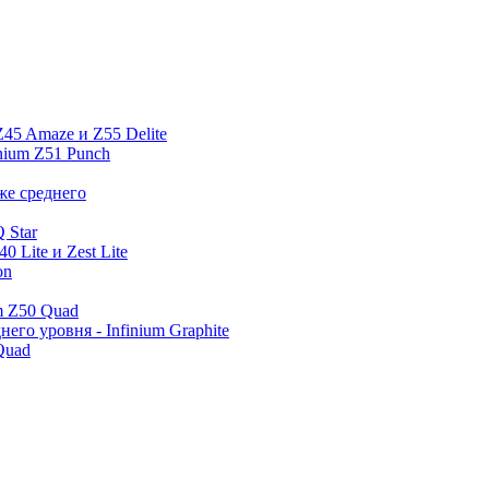
Z45 Amaze и Z55 Delite
nium Z51 Punch
же среднего
 Star
 Lite и Zest Lite
on
m Z50 Quad
го уровня - Infinium Graphite
Quad