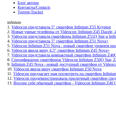
Блог автора
Контакты/Contacts
Torrent-Tracker
infinium
1.
Videocon представила 5" смартфон Infinium Z55 Krypton
2.
Новые умные телефоны от Videocon: Infinium Z45 Dazzle, 
3.
Videocon представила смартфоны Infinium Z51Q Star и Infi
4.
Videocon представила 5" смартфон Infinium Z51 Nova+
5.
Videocon Infinium Z51 Nova - новый смартфон уровнем ни
6.
Videocon явила миру 4.5" смартфон Infinium Z45 Nova+
7.
Videocon представила компактный смартфон Infinium Z40Q
8.
Спецификации смартфонов Videocon Infinium Z50Q Star, Z40
9.
Infinium Z45 Nova - новый доступный смартфон от Videoc
10.
Videocon явила миру смартфон Infinium Z50 Nova
11.
Videocon предлагает нам посмотреть на смартфон Infiniu
12.
Videocon продемонстрировала приличный смартфон средне
13.
Вполне себе обычный смартфон - Videocon Infinium Z40 