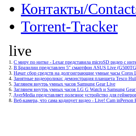
Контакты/Contact
Torrent-Tracker
live
1.
С миру по нитке - Lexar представила microSD ридер с инт
2.
В Бразилии представлен 5" смартфон ASUS Live (G500TG
3.
Начат сбор средств на долгоиграющие умные часы Coros
4.
Занятные видеоролики: демонстрация планшета Tesco Huld
5.
Заглянем внутрь умных часов Samsung Gear Live
6.
Заглянем внутрь умных часов LG G Watch и Samsung Gear
7.
AverMedia представляет полезное устройство для геймеро
8.
Веб-камера, что сама кодирует видео - Live! Cam inPerson 