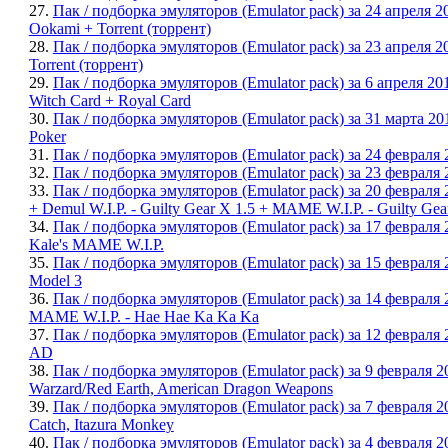
27.
Пак / подборка эмуляторов (Emulator pack) за 24 апреля 
Ookami + Torrent (торрент)
28.
Пак / подборка эмуляторов (Emulator pack) за 23 апреля 20
Torrent (торрент)
29.
Пак / подборка эмуляторов (Emulator pack) за 6 апреля 20
Witch Card + Royal Card
30.
Пак / подборка эмуляторов (Emulator pack) за 31 марта 2
Poker
31.
Пак / подборка эмуляторов (Emulator pack) за 24 февраля
32.
Пак / подборка эмуляторов (Emulator pack) за 23 февраля 
33.
Пак / подборка эмуляторов (Emulator pack) за 20 февраля
+ Demul W.I.P. - Guilty Gear X 1.5 + MAME W.I.P. - Guilty Gea
34.
Пак / подборка эмуляторов (Emulator pack) за 17 февраля 
Kale's MAME W.I.P.
35.
Пак / подборка эмуляторов (Emulator pack) за 15 февраля
Model 3
36.
Пак / подборка эмуляторов (Emulator pack) за 14 февраля 
MAME W.I.P. - Hae Hae Ka Ka Ka
37.
Пак / подборка эмуляторов (Emulator pack) за 12 февраля 
AD
38.
Пак / подборка эмуляторов (Emulator pack) за 9 февраля 2
Warzard/Red Earth, American Dragon Weapons
39.
Пак / подборка эмуляторов (Emulator pack) за 7 февраля 
Catch, Itazura Monkey
40.
Пак / подборка эмуляторов (Emulator pack) за 4 февраля 20