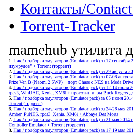
Контакты/Contact
Torrent-Tracker
mamehub утилита д
1.
Пак / подборка эмуляторов (Emulator pack) за 17 сентября
изумрудов" + Torrent (торрент)
2.
Пак / подборка эмуляторов (Emulator pack) за 29 августа 20
3.
Пак / подборка эмуляторов (Emulator pack) за 07-08 августа
Prize Ver. B (Naomi 2 SWP) + порт Chase с NES на Meda Driv
4.
Пак / подборка эмуляторов (Emulator pack) за 12-14 июля 
rpcs3, WinUAE, Xenia, XM6i + прототип игры Buck Rogers дл
5.
Пак / подборка эмуляторов (Emulator pack) за 05 июня 2014 
Torrent (торрент)
6.
Пак / подборка эмуляторов (Emulator pack) за 24-26 мая 2
Amber, PuNES, rpcs3, Xenia, XM6i + Abbaye Des Morts
7.
Пак / подборка эмуляторов (Emulator pack) за 21 мая 2014
Controller Emulator + Torrent (торрент)
8.
Пак / подборка эмуляторов (Emulator pack) за 17-19 мая 