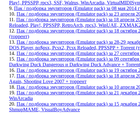
Play!, PPSSPP, rpcs3, SSF, Walrus, WinArcadia, VirtualMIDISyn
9.
Пак / подборка эмуляторов (Emulator pack) за 08 мая 201
10.
Пак / подборка эмуляторов (Emulator pack) за 23 апреля
11.
Пак / подборка эмуляторов (Emulator pack) за 18 апрел
Reloaded, Play!, PPSSPP, RetroArch, rpcs3, WinUAE, ZXMAK2 
12.
Пак / подборка эмуляторов (Emulator pack) за 18 октября
(торрент)
13.
Пак / подборка эмуляторов (Emulator pack) за 28-29 дек
DOS Player, no$psx, Pcsx2, Pcsx Reloaded, PPSSPP + Torrent (
14.
Пак / подборка эмуляторов (Emulator pack) за 27 сентябр
15.
Пак / подборка эмуляторов (Emulator pack) за 09 сентя
Darkwing Duck Dangerous и Darkwing Duck Advance + Torrent
16.
Пак / подборка эмуляторов (Emulator pack) за 19 октября 
17.
Пак / подборка эмуляторов (Emulator pack) за 18 апреля 20
Again, Shooting Love 2007 + торрент
18.
Пак / подборка эмуляторов (Emulator pack) за 10 апреля 
19.
Пак / подборка эмуляторов (Emulator pack) за 21 декабря
WinArcadia
20.
Пак / подборка эмуляторов (Emulator pack) за 15 декабр
ShmupMAME, VisualBoyAdvance