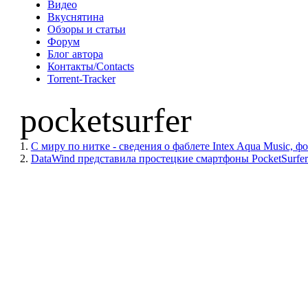
Видео
Вкуснятина
Обзоры и статьи
Форум
Блог автора
Контакты/Contacts
Torrent-Tracker
pocketsurfer
1.
С миру по нитке - сведения о фаблете Intex Aqua Music, ф
2.
DataWind представила простецкие смартфоны PocketSurfer