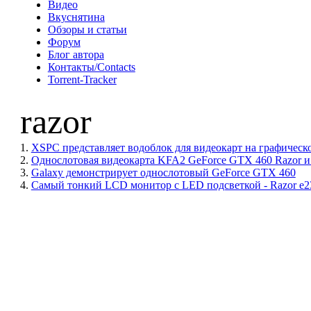
Видео
Вкуснятина
Обзоры и статьи
Форум
Блог автора
Контакты/Contacts
Torrent-Tracker
razor
1.
XSPC представляет водоблок для видеокарт на графическом
2.
Однослотовая видеокарта KFA2 GeForce GTX 460 Razor 
3.
Galaxy демонстрирует однослотовый GeForce GTX 460
4.
Самый тонкий LCD монитор с LED подсветкой - Razor e