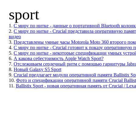
sport
1.
С миру по нитке - данные о портативной Bluetooth колонк
2.
С миру по нитке - Crucial представила оперативную памят
видео
3.
Представлены умные часы Motorola Moto 360 второго поко
4.
С миру по нитке - Crucial готовит к показу оперативную п
5.
С миру по нитке - некоторые спецификации умных устрой
6.
А какова себестоимость Apple Watch Sport?
7.
Отслеживаем сердечный ритм с помощью гарнитуры Jabra S
8.
Новый Galaxy S5 Sport
9.
Crucial предлагает модули оперативной памяти Ballistix S
10.
Фото и спецификации оперативной памяти Crucial Ballist
11.
Ballistix Sport - новая оперативная память от Crucial / Lexa