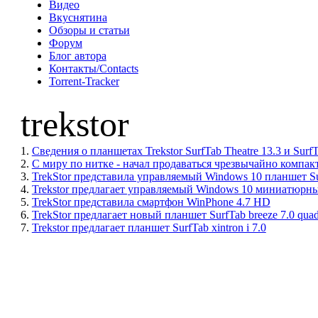
Видео
Вкуснятина
Обзоры и статьи
Форум
Блог автора
Контакты/Contacts
Torrent-Tracker
trekstor
1.
Сведения о планшетах Trekstor SurfTab Theatre 13.3 и Sur
2.
С миру по нитке - начал продаваться чрезвычайно компакт
3.
TrekStor представила управляемый Windows 10 планшет Su
4.
Trekstor предлагает управляемый Windows 10 миниатюр
5.
TrekStor представила смартфон WinPhone 4.7 HD
6.
TrekStor предлагает новый планшет SurfTab breeze 7.0 qua
7.
Trekstor предлагает планшет SurfTab xintron i 7.0