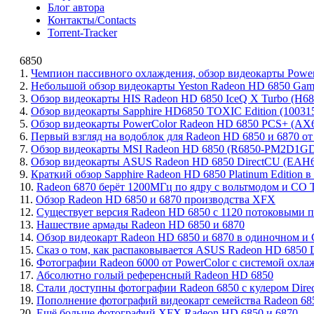
Блог автора
Контакты/Contacts
Torrent-Tracker
6850
1.
Чемпион пассивного охлаждения, обзор видеокарты Powe
2.
Небольшой обзор видеокарты Yeston Radeon HD 6850 Gam
3.
Обзор видеокарты HIS Radeon HD 6850 IceQ X Turbo (H
4.
Обзор видеокарты Sapphire HD6850 TOXIC Edition (1003
5.
Обзор видеокарты PowerColor Radeon HD 6850 PCS+ (
6.
Первый взгляд на водоблок для Radeon HD 6850 и 6870 от
7.
Обзор видеокарты MSI Radeon HD 6850 (R6850-PM2D1G
8.
Обзор видеокарты ASUS Radeon HD 6850 DirectCU (EAH
9.
Краткий обзор Sapphire Radeon HD 6850 Platinum Edition в
10.
Radeon 6870 берёт 1200МГц по ядру с вольтмодом и СО Th
11.
Обзор Radeon HD 6850 и 6870 производства XFX
12.
Существует версия Radeon HD 6850 с 1120 потоковыми 
13.
Нашествие армады Radeon HD 6850 и 6870
14.
Обзор видеокарт Radeon HD 6850 и 6870 в одиночном и 
15.
Сказ о том, как распаковывается ASUS Radeon HD 6850 
16.
Фотографии Radeon 6000 от PowerColor с системой охлажд
17.
Абсолютно голый референсный Radeon HD 6850
18.
Стали доступны фотографии Radeon 6850 с кулером Dir
19.
Пополнение фотографий видеокарт семейства Radeon 6850 
20.
Ещё больше фотографий XFX Radeon HD 6850 и 6870