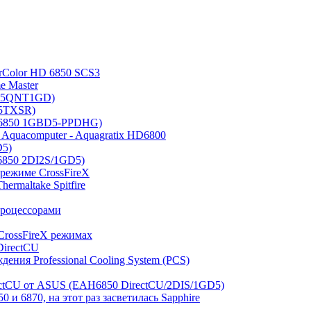
rColor HD 6850 SCS3
e Master
685QNT1GD)
15TXSR)
AX6850 1GBD5-PPDHG)
 Aquacomputer - Aquagratix HD6800
D5)
6850 2DI2S/1GD5)
 режиме CrossFireX
ermaltake Spitfire
процессорами
CrossFireX режимах
DirectCU
ения Professional Cooling System (PCS)
ectCU от ASUS (EAH6850 DirectCU/2DIS/1GD5)
и 6870, на этот раз засветилась Sapphire