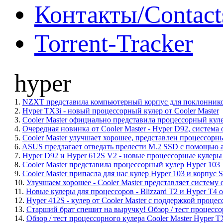
Контакты/Contact
Torrent-Tracker
hyper
1.
NZXT представила компьютерный корпус для поклонников 
2.
Hyper TX3i - новый процессорный кулер от Cooler Master
3.
Cooler Master официально представила процессорный кул
4.
Очередная новинка от Cooler Master - Hyper D92, система
5.
Cooler Master улучшает хорошее, представлен процессорн
6.
ASUS предлагает отведать прелести M.2 SSD с помощью 
7.
Hyper D92 и Hyper 612S V2 - новые процессорные кулеры 
8.
Cooler Master представила процессорный кулер Hyper 103
9.
Cooler Master припасла для нас кулер Hyper 103 и корпус S
10.
Улучшаем хорошее - Cooler Master представляет систему
11.
Новые кулеры для процессоров - Blizzard T2 и Hyper T4 о
12.
Hyper 412S - кулер от Cooler Master с поддержкой процес
13.
Старший брат спешит на выручку! Обзор / тест процессо
14.
Обзор / тест процессорного кулера Cooler Master Hyper