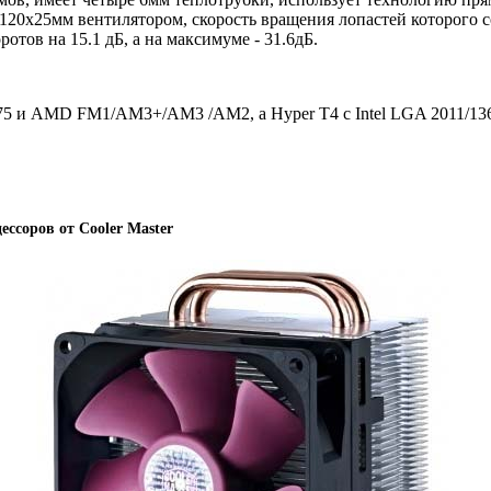
20х25мм вентилятором, скорость вращения лопастей которого сос
в на 15.1 дБ, а на максимуме - 31.6дБ.
55/775 и AMD FM1/AM3+/AM3 /AM2, а Hyper T4 с Intel LGA 2011
ессоров от Cooler Master