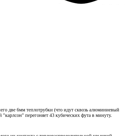
 него две 6мм теплотрубки (что идут сквозь алюминиевый
 "карлсон" перегоняет 43 кубических фута в минуту.
ямого их контакта с теплораспределительной крышкой