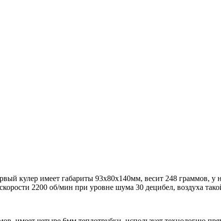
Первый кулер имеет габариты 93х80х140мм, весит 248 граммов, у
орости 2200 об/мин при уровне шума 30 децибел, воздуха такой
ммов, имеет четыре 6мм теплотрубки, использует технологию пр