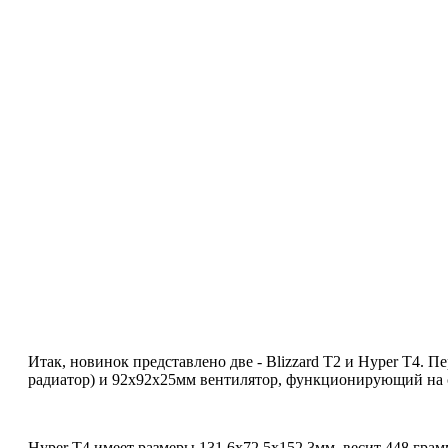
Итак, новинок представлено две - Blizzard T2 и Hyper T4. 
радиатор) и 92х92х25мм вентилятор, функционирующий на ск
Hyper T4 имеет размеры 131.6х72.5х152.3мм, весит 448 гра