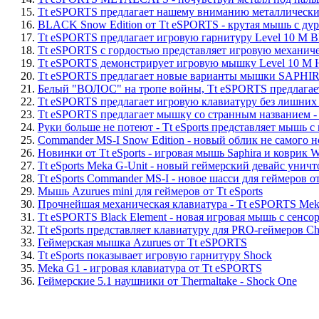
15.
Tt eSPORTS предлагает нашему вниманию металличес
16.
BLACK Snow Edition от Tt eSPORTS - крутая мышь с ду
17.
Tt eSPORTS предлагает игровую гарнитуру Level 10 M Bla
18.
Tt eSPORTS с гордостью представляет игровую механич
19.
Tt eSPORTS демонстрирует игровую мышку Level 10 M 
20.
Tt eSPORTS предлагает новые варианты мышки SAPHI
21.
Белый "ВОЛОС" на тропе войны, Tt eSPORTS предлага
22.
Tt eSPORTS предлагает игровую клавиатуру без лишни
23.
Tt eSPORTS предлагает мышку со странным названием
24.
Руки больше не потеют - Tt eSports представляет мышь 
25.
Commander MS-I Snow Edition - новый облик не самого н
26.
Новинки от Tt eSports - игровая мышь Saphira и коврик Wh
27.
Tt eSports Meka G-Unit - новый геймерский девайс уни
28.
Tt eSports Commander MS-I - новое шасси для геймеров о
29.
Мышь Azurues mini для геймеров от Tt eSports
30.
Прочнейшая механическая клавиатура - Tt eSPORTS Me
31.
Tt eSPORTS Black Element - новая игровая мышь с сенсо
32.
Tt eSports представляет клавиатуру для PRO-геймеров Cha
33.
Геймерская мышка Azurues от Tt eSPORTS
34.
Tt eSports показывает игровую гарнитуру Shock
35.
Meka G1 - игровая клавиатура от Tt eSPORTS
36.
Геймерские 5.1 наушники от Thermaltake - Shock One