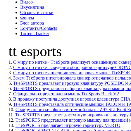
Видео
Вкуснятина
Обзоры и статьи
Форум
Блог автора
Контакты/Contacts
Torrent-Tracker
tt esports
1.
С миру по нитке - Tt eSports реализует оснащённую скан
2.
С миру по нитке - сведения об игровой гарнитуре CRONO
3.
С миру по нитке - представлена игровая мышка Tt eSP
4.
Зачем Tt eSports интегрировала сканер отпечатков пальцев
5.
Tt eSPORTS предлагает игровую клавиатуру POSEIDON Z F
6.
Tt eSPORTS представила набор из клавиатуры и мыши,
7.
Официально представлена мышь Tt eSports Black V2
8.
В продажу поступила доступная игровая клавиатура C
9.
Tt eSPORTS представила оптические мышки TALON и TA
10.
С миру по нитке - фото системной платы Z97 SLI Krait Edi
11.
Tt eSPORTS предлагает доступную игровую клавиат
12.
Tt eSPORTS представляет игровую мышку для правшей
13.
Tt eSPORTS предлагает игровую гарнитуру VERTO
14.
Tt eSPORTS METALCAPS - почувствуй металл под паль