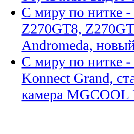
С миру по нитке -
Z270GT8, Z270GT6
Andromeda, новы
С миру по нитке 
Konnect Grand, ст
камера MGCOOL E