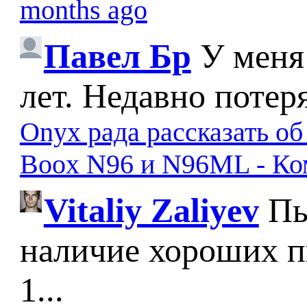
months ago
Павел Бр
У меня
лет. Недавно потер
Onyx рада рассказать о
Boox N96 и N96ML - К
Vitaliy Zaliyev
Пы
наличие хороших п
1...