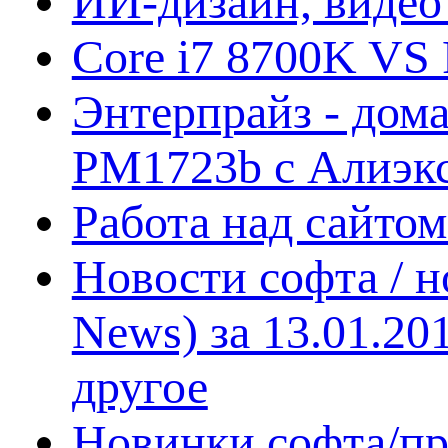
ИИ-дизайн, видео
Core i7 8700K VS 
Энтерпрайз - дом
PM1723b с Алиэк
Работа над сайто
Новости софта / 
News) за 13.01.20
другое
Новинки софта/пр