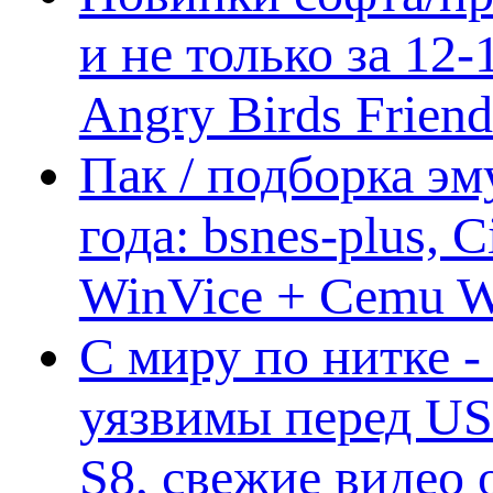
и не только за 12
Angry Birds Frien
Пак / подборка эм
года: bsnes-plus,
WinVice + Cemu W.I
С миру по нитке -
уязвимы перед US
S8, свежие видео