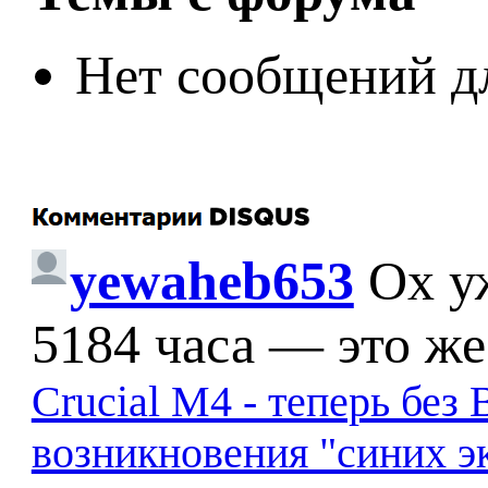
Нет сообщений д
yewaheb653
Ох у
5184 часа — это же
Crucial M4 - теперь бе
возникновения "синих э