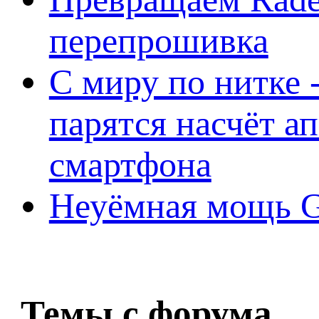
перепрошивка
С миру по нитке -
парятся насчёт а
смартфона
Неуёмная мощь Ge
Темы с форума