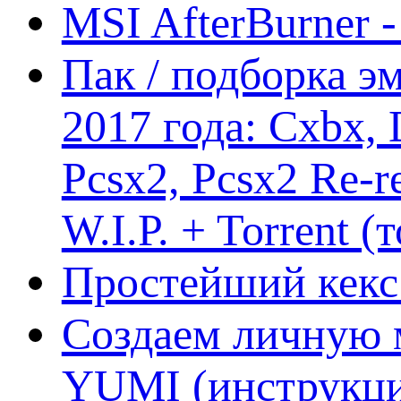
MSI AfterBurner 
Пак / подборка эм
2017 года: Cxbx,
Pcsx2, Pcsx2 Re-r
W.I.P. + Torrent (
Простейший кекс 
Создаем личную 
YUMI (инструкци