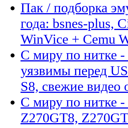
Пак / подборка эм
года: bsnes-plus,
WinVice + Cemu W.I
С миру по нитке -
уязвимы перед US
S8, свежие видео
С миру по нитке -
Z270GT8, Z270GT6