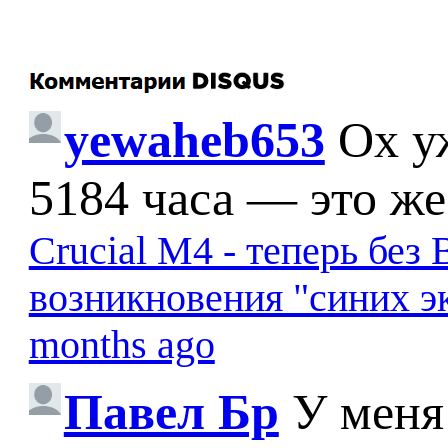
yewaheb653
Ох у
5184 часа — это же
Crucial M4 - теперь бе
возникновения "синих э
months ago
Павел Бр
У меня