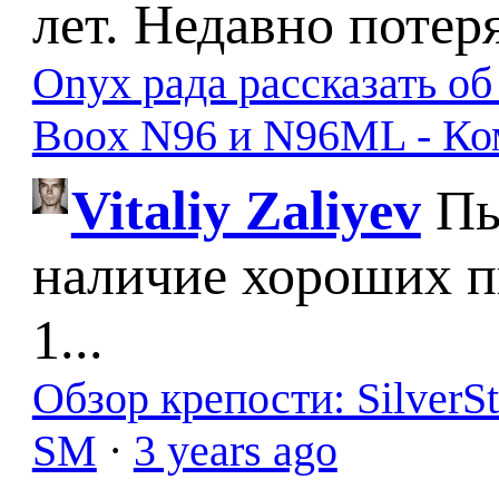
лет. Недавно потер
Onyx рада рассказать о
Boox N96 и N96ML - К
Vitaliy Zaliyev
Пы
наличие хороших п
1...
Обзор крепости: SilverS
SM
·
3 years ago