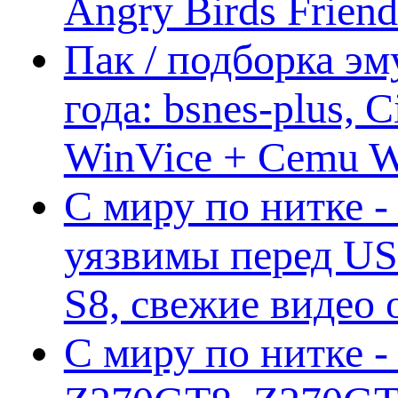
Angry Birds Frien
Пак / подборка эм
года: bsnes-plus,
WinVice + Cemu W.I
С миру по нитке -
уязвимы перед US
S8, свежие видео
С миру по нитке -