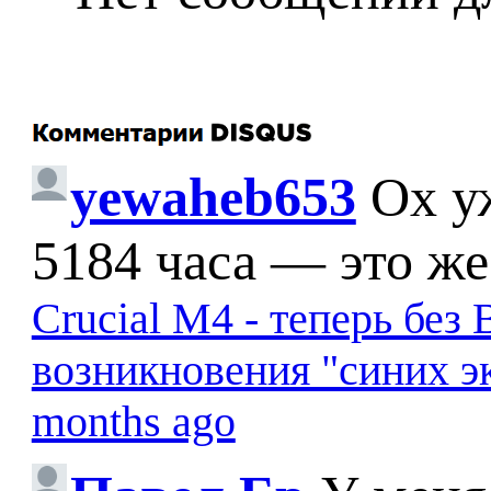
yewaheb653
Ох у
5184 часа — это же
Crucial M4 - теперь бе
возникновения "синих э
months ago