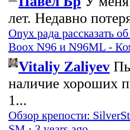
Павел Бр
У меня
лет. Недавно потер
Onyx рада рассказать о
Boox N96 и N96ML - К
Vitaliy Zaliyev
Пы
наличие хороших п
1...
Обзор крепости: SilverS
SM
·
3 years ago