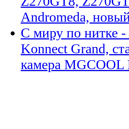
Z270GT8, Z270GT6
Andromeda, новы
С миру по нитке 
Konnect Grand, ст
камера MGCOOL E