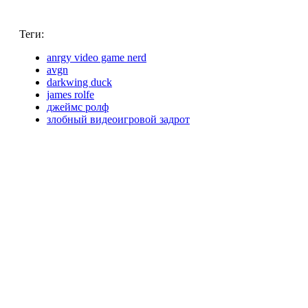
Теги:
anrgy video game nerd
avgn
darkwing duck
james rolfe
джеймс ролф
злобный видеоигровой задрот