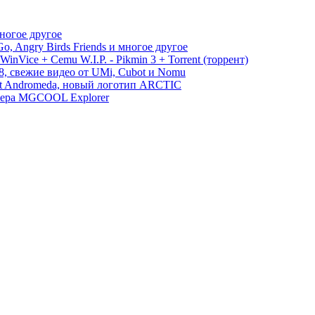
многое другое
, Angry Birds Friends и многое другое
WinVice + Cemu W.I.P. - Pikmin 3 + Torrent (торрент)
S8, свежие видео от UMi, Cubot и Nomu
ect Andromeda, новый логотип ARCTIC
амера MGCOOL Explorer