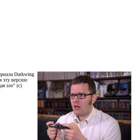
ериала Darkwing
в эту версию
я зло" (с)