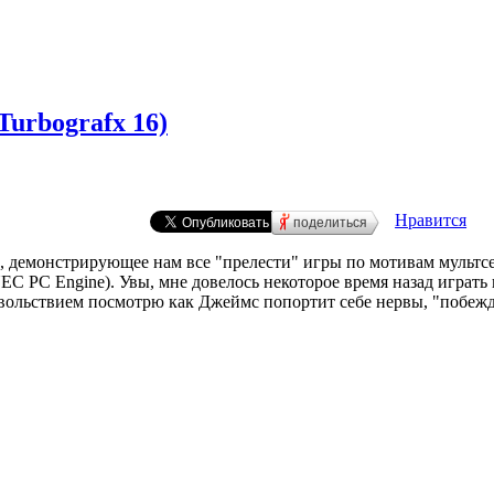
Turbografx 16)
Нравится
поделиться
, демонстрирующее нам все "прелести" игры по мотивам мультс
EC PC Engine). Увы, мне довелось некоторое время назад играть 
овольствием посмотрю как Джеймс попортит себе нервы, "побежда