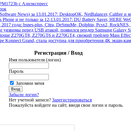
 PM1723b с Алиэкспресс
рок
ftware News) за 13.01.2017: DesktopOK, NetBalancer, Calibre и 
hone и не только за 12-13.01.2017: DU Battery Saver, HERE WeGo
 2017 года: bsnes-plus, Citra, DeSmuMe, Dolphin, Pcsx2, RockNES, 
ake уязвимы перед USB атакой, появился рендер Samsung Galaxy 
Biostar Z270GT8, Z270GT6 и Z270GT4, свежий трейлер Mass Eff
pe Konnect Grand, стала доступна для приобретения 4K экшн-к
Регистрация / Вход
Имя пользователя (логин)
Пароль
Запомни меня
Забыли логин?
Нет учетной записи?
Зарегистрироваться
Пожалуйста войдите на сайт, введя свои логин и пароль.