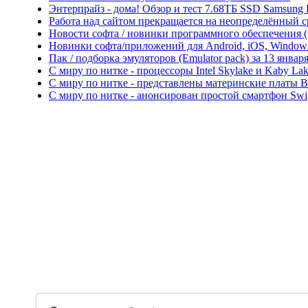
Энтерпрайз - дома! Обзор и тест 7.68ТБ SSD Samsung
Работа над сайтом прекращается на неопределённый с
Новости софта / новинки программного обеспечения (So
Новинки софта/приложений для Android, iOS, Windows P
Пак / подборка эмуляторов (Emulator pack) за 13 января
С миру по нитке - процессоры Intel Skylake и Kaby L
С миру по нитке - представлены материнские платы 
С миру по нитке - анонсирован простой смартфон Swi