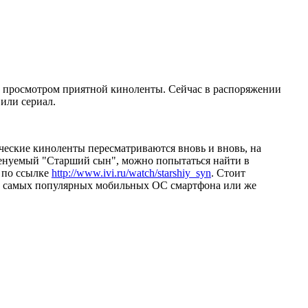
 за просмотром приятной киноленты. Сейчас в распоряжении
или сериал.
сические киноленты пересматриваются вновь и вновь, на
менуемый "Старший сын", можно попытаться найти в
е по ссылке
http://www.ivi.ru/watch/starshiy_syn
. Стоит
из самых популярных мобильных ОС смартфона или же