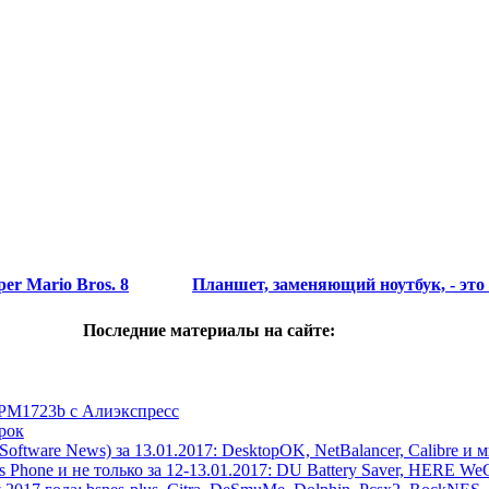
er Mario Bros. 8
Планшет, заменяющий ноутбук, - это M
Последние материалы на сайте:
 PM1723b с Алиэкспресс
рок
ftware News) за 13.01.2017: DesktopOK, NetBalancer, Calibre и 
hone и не только за 12-13.01.2017: DU Battery Saver, HERE WeGo