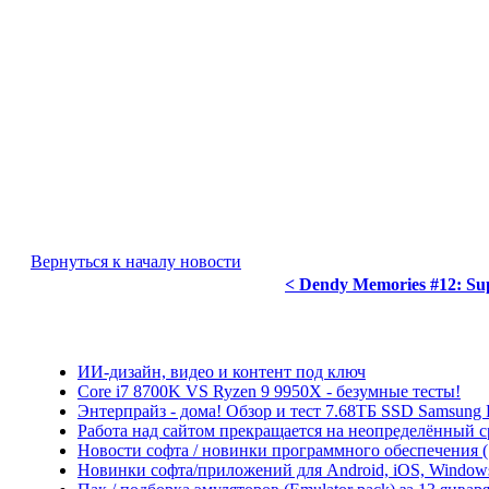
Вернуться к началу новости
< Dendy Memories #12: Sup
ИИ-дизайн, видео и контент под ключ
Core i7 8700K VS Ryzen 9 9950X - безумные тесты!
Энтерпрайз - дома! Обзор и тест 7.68ТБ SSD Samsung
Работа над сайтом прекращается на неопределённый с
Новости софта / новинки программного обеспечения (So
Новинки софта/приложений для Android, iOS, Windows P