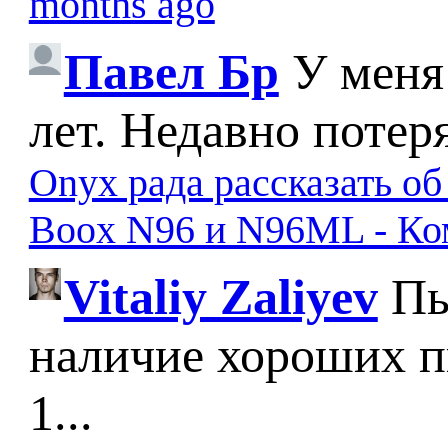
months ago
Павел Бр
У меня
лет. Недавно потер
Onyx рада рассказать о
Boox N96 и N96ML - К
Vitaliy Zaliyev
Пы
наличие хороших п
1...