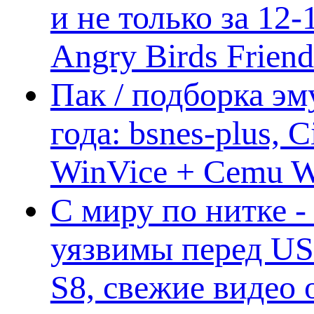
и не только за 12
Angry Birds Frien
Пак / подборка эм
года: bsnes-plus,
WinVice + Cemu W.I
С миру по нитке -
уязвимы перед US
S8, свежие видео