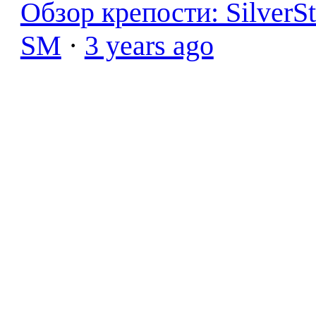
Обзор крепости: SilverS
SM
·
3 years ago