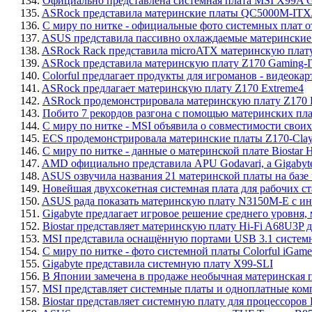
134.
Официально представлена системная плата MSI X9
135.
ASRock представила материнские платы QC5000M-ITX
136.
С миру по нитке - официальные фото системных плат от
137.
ASUS представила пассивно охлаждаемые материнские 
138.
ASRock Rack представила microATX материнскую пла
139.
ASRock представила материнскую плату Z170 Gaming-ITX
140.
Colorful предлагает продукты для игроманов - видеок
141.
ASRock предлагает материнскую плату Z170 Extreme4
142.
ASRock продемонстрировала материнскую плату Z170 E
143.
Побито 7 рекордов разгона с помощью матерински
144.
С миру по нитке - MSI объявила о совместимости своих 
145.
ECS продемонстрировала материнские платы Z170-Clay
146.
С миру по нитке - данные о материнской плате Biostar 
147.
AMD официально представила APU Godavari, а Gigabyt
148.
ASUS озвучила названия 21 материнской платы на базе 
149.
Новейшая двухсокетная системная плата для рабочих с
150.
ASUS рада показать материнскую плату N3150M-E с ин
151.
Gigabyte предлагает игровое решение среднего уровня
152.
Biostar представляет материнскую плату Hi-Fi A68U
153.
MSI представила оснащённую портами USB 3.1 сист
154.
С миру по нитке - фото системной платы Colorful iGa
155.
Gigabyte представила системную плату X99-SLI
156.
В Японии замечена в продаже необычная материнская п
157.
MSI представляет системные платы и одноплатные ко
158.
Biostar представляет системную плату для процессоров