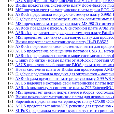
159.
ASUS представила материнскую плату TUF Trooper B8
160.
Biostar представила системную плату форм-фактора mi
161.
MSI представляет три материнские платы серии ECO: N
162.
ASRock представила могучую системную плату X99M-Ki
163.
Gigabyte предлагает посмотреть список совместимых с 
164.
MSI представила материнскую плату MS-98G5 с интег
165.
ASRock поведала о microATX системной плате 970M Pr
166.
ASRock предлагает недорогую системную плату Fatal1ty
167.
MSI предлагает стильную системную плату для процессо
168.
Biostar представляет материнскую плату Hi-Fi B85Z5
169.
ASRock подготовила свои системные платы для процесс
170.
ASUS представила оснащённую портами USB 3.1 матер
171.
ASRock представляет первую в мире системную плату ф
172.
С миру по нитке - новые платы от ASRock с портами U
173.
ASUS приготовила обновление BIOS для материнских п
174.
Новая системная плата от Biostar для процессоров AMD
175.
Gigabyte представила продукт для энтузиастов - матер
176.
ASRock рада представить материнскую плату X99 WS-
177.
ASUS наделяет некоторые свои материнские платы пор
178.
ASRock комплектует системные платы Z97 Extreme6/3.1 
179.
MSI предлагает деньги покупателям наборов, состоящих
180.
Biostar показывает материнские платы для игромано
181.
Supermicro представила материнскую плату C7X99-OCE
182.
ASUS представляет microATX решение для игроманов 
183.
SUPoX представила материнскую плату с интегрирова