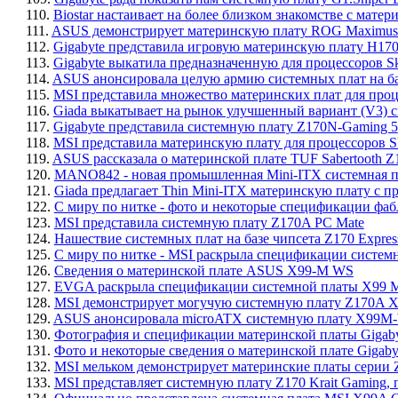
110.
Biostar настаивает на более близком знакомстве с мате
111.
ASUS демонстрирует материнскую плату ROG Maximus 
112.
Gigabyte представила игровую материнскую плату H17
113.
Gigabyte выкатила предназначенную для процессоров 
114.
ASUS анонсировала целую армию системных плат на баз
115.
MSI представила множество материнских плат для процес
116.
Giada выкатывает на рынок улучшенный вариант (V3)
117.
Gigabyte представила системную плату Z170N-Gaming 5
118.
MSI представила материнскую плату для процессоров Sk
119.
ASUS рассказала о материнской плате TUF Sabertooth Z
120.
MANO842 - новая промышленная Mini-ITX системная пл
121.
Giada предлагает Thin Mini-ITX материнскую плату с п
122.
С миру по нитке - фото и некоторые спецификации фаб
123.
MSI представила системную плату Z170A PC Mate
124.
Нашествие системных плат на базе чипсета Z170 Express
125.
С миру по нитке - MSI раскрыла спецификации системн
126.
Сведения о материнской плате ASUS X99-M WS
127.
EVGA раскрыла спецификации системной платы X99 M
128.
MSI демонстрирует могучую системную плату Z170A X
129.
ASUS анонсировала microATX системную плату X99M
130.
Фотография и спецификации материнской платы Gigaby
131.
Фото и некоторые сведения о материнской плате Gigab
132.
MSI мельком демонстрирует материнские платы серии
133.
MSI представляет системную плату Z170 Krait Gaming,