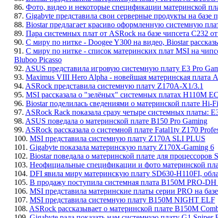
86.
Фото, видео и некоторые спецификации материнской п
87.
Gigabyte представила свои серверные продукты на базе п
88.
Biostar предлагает красиво оформленную системную пл
89.
Пара системных плат от ASRock на базе чипсета C232 от
90.
С миру по нитке - Doogee Y300 на видео, Biostar расска
91.
С миру по нитке - список материнских плат MSI на чип
Bluboo Picasso
92.
ASUS представила игровую системную плату E3 Pro Gami
93.
Maximus VIII Hero Alpha - новейшая материнская плата 
94.
ASRock представила системную плату Z170A-X1/3.1
95.
MSI рассказала о "зелёных" системных платах H110M
96.
Biostar поделилась сведениями о материнской плате Hi-
97.
ASRock Rack показала сразу четыре системных платы
98.
ASUS поведала о материнской плате B150 Pro Gaming
99.
ASRock рассказала о системной плате Fatal1ty Z170 Profes
100.
MSI представила системную плату Z170A SLI PLUS
101.
Gigabyte показала материнскую плату Z170X-Gaming 6
102.
Biostar поведала о материнской плате для процессоров S
103.
Неофициальные спецификации и фото материнской пла
104.
DFI явила миру материнскую плату SD630-H110FI, об
105.
В продажу поступила системная плата B150M PRO-DH
106.
MSI представила материнские платы серии PRO на базе
107.
MSI представила системную плату B150M NIGHT ELF
108.
ASRock рассказывает о материнской плате B150M Com
109.
Gigabyte рада показать нам системную плату G1.Sniper