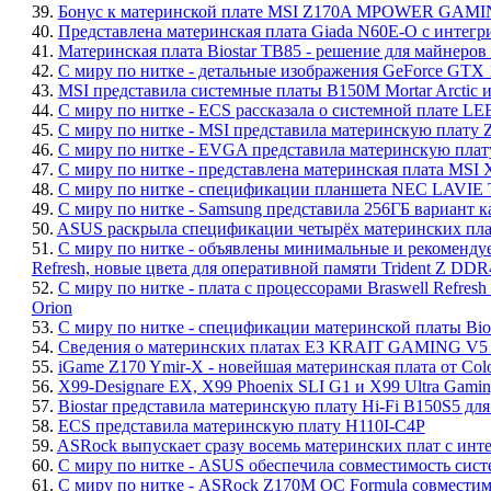
39.
Бонус к материнской плате MSI Z170A MPOWER GAMING
40.
Представлена материнская плата Giada N60E-O с интегр
41.
Материнская плата Biostar TB85 - решение для майнеро
42.
С миру по нитке - детальные изображения GeForce GTX 
43.
MSI представила системные платы B150M Mortar Arctic 
44.
С миру по нитке - ECS рассказала о системной плате L
45.
С миру по нитке - MSI представила материнскую пл
46.
С миру по нитке - EVGA представила материнскую плат
47.
С миру по нитке - представлена материнская плата MSI
48.
С миру по нитке - спецификации планшета NEC LAVIE
49.
С миру по нитке - Samsung представила 256ГБ вариант 
50.
ASUS раскрыла спецификации четырёх материнских плат 
51.
С миру по нитке - объявлены минимальные и рекоменду
Refresh, новые цвета для оперативной памяти Trident Z DDR4
52.
С миру по нитке - плата с процессорами Braswell Refre
Orion
53.
С миру по нитке - спецификации материнской платы Bi
54.
Сведения о материнских платах E3 KRAIT GAMING V
55.
iGame Z170 Ymir-X - новейшая материнская плата от Colo
56.
X99-Designare EX, X99 Phoenix SLI G1 и X99 Ultra Gamin
57.
Biostar представила материнскую плату Hi-Fi B150S5 для 
58.
ECS представила материнскую плату H110I-C4P
59.
ASRock выпускает сразу восемь материнских плат с инт
60.
С миру по нитке - ASUS обеспечила совместимость систе
61.
С миру по нитке - ASRock Z170M OC Formula совместима