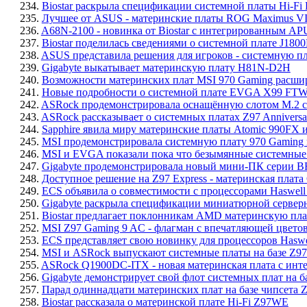
234.
Biostar раскрыла спецификации системной платы Hi-Fi 
235.
Лучшее от ASUS - материнские платы ROG Maximus VII
236.
A68N-2100 - новинка от Biostar с интегрированным A
237.
Biostar поделилась сведениями о системной плате J180
238.
ASUS представила решения для игроков - системную п
239.
Gigabyte выкатывает материнскую плату H81N-D2H
240.
Возможности материнских плат MSI 970 Gaming расши
241.
Новые подробности о системной плате EVGA X99 FT
242.
ASRock продемонстрировала оснащённую слотом M.2 сис
243.
ASRock рассказывает о системных платах Z97 Anniversa
244.
Sapphire явила миру материнские платы Atomic 990FX и
245.
MSI продемонстрировала системную плату 970 Gaming 
246.
MSI и EVGA показали пока что безымянные системные пл
247.
Gigabyte продемонстрировала новый мини-ПК серии B
248.
Доступное решение на Z97 Express - материнская плата
249.
ECS объявила о совместимости с процессорами Haswell
250.
Gigabyte раскрыла спецификации миниатюрной сервер
251.
Biostar предлагает поклонникам AMD материнскую п
252.
MSI Z97 Gaming 9 AC - флагман с впечатляющей цвето
253.
ECS представляет свою новинку для процессоров Hasw
254.
MSI и ASRock выпускают системные платы на базе Z97
255.
ASRock Q1900DC-ITX - новая материнская плата с инте
256.
Gigabyte демонстрирует свой флот системных плат на ба
257.
Парад одиннадцати материнских плат на базе чипсета Z
258.
Biostar рассказала о материнской плате Hi-Fi Z97WE