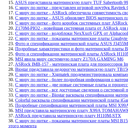
15.
ASUS представила материнскую плату TUF Sabertooth 9
16.
С миру по нитке - представлен игровой ноутбук Raytrek
17.
С миру по нитке - ASRock обеспечила совместимость сво
18.
С миру по нитке - ASUS обновляет BIOS материнских пл
19.
С миру по нитке - фото коробок системных плат ASRock
20.
Z170M-PIO2 - новейшая системная плата от ASRock для п
21.
С миру по нитке - водоблоки NexXxoS GPX от Alphacool
22.
С миру по нитке - показаны материнские платы Gigabyte
23.
Фото и спецификации материнской платы ASUS J3455M-
24.
Подробные характеристики и фото материнской платы B
25.
Фото и спецификации материнской платы ASRock H110
26.
MSI явила миру системную плату Z170A GAMING M6
27.
ASRock IMB-157 - материнская плата для процессоров Int
28.
Biostar представила недорогую материнскую плату TB1
29.
С миру по нитке - Xigmatek продемонстрировала компью
30.
С миру по нитке - более подробная информация о матер
31.
С миру по нитке - две новые системные платы и процессо
32.
С миру по нитке - все доступные сведения о системной
33.
С миру по нитке - Biostar раскрыла спецификации матер
34.
Colorful раскрыла спецификации материнской платы iGa
35.
Подробные спецификации материнской платы MSI 
36.
MSI представила материнскую плату X99A TOMAHAWK и
37.
ASRock представила материнскую плату H110M-STX
38.
С миру по нитке - показаны материнские платы MSI B
этого момента