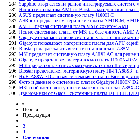
284.
Sapphire вторгается на рынок интегрируемых систем с
285.
Новинки с сокетом AM1 от Biostar - материнские 
286.
ASUS предлагает системную плату J1800I-C
287.
ASRock предлагает материнские платы AM1B-M, AM1
288.
AM1I - первая системная плата MSI с сокетом AM1
289.
Новые системные платы от MSI на базе чипсета AMD 
290.
Gigabyte оглашает список системных плат с чипсетами Z
291.
Gigabyte показывает материнские платы для APU сер
292.
Biostar рада рассказать всё о системной плате A88M
293.
MSI предлагает системную плату A88XI AC для реше
294.
Gigabyte представляет материнскую плату J1900N-D3V
295.
MSI предоставила список материнских плат 8-й серии,
296.
Biostar представляет материнскую плату Hi-Fi A88S3+ и
297.
Hi-Fi A88W 3D - новая системная плата от Biostar для
298.
Фото и данные о системных платах Gigabyte J1800N-D2
299.
MSI сообщает о доступности материнских плат A8
300.
Две новинки от Giada - системные платы DT-H81DL/D
«
Первая
Предыдущая
1
2
3
Следующая