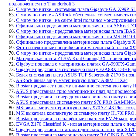
подключением по Thunderbolt 3
62.
С миру по нитке - системная плата Gigabyte GA-X99P-S
63.
С миру по нитке - ASRock обеспечила совместимость сис
64.
С миру по нитке - на сайте Intel появился монструозный
65.
Официально представлена материнская плата ASRock Z
66.
С миру по нитке - представлена материнская плата IBAS
67.
Официально представлена материнская плата MSI H110
68.
Официально представлена материнская плата Gigabyte 
69.
Фото и некоторые спецификации материнской платы X
70.
С миру по нитке - представлена материнская плата Giga
71.
Материнская плата Z170A Krait Gaming 3X - новейшее т
72.
Gigabyte поведала о материнских платах GA-990FX-Gam
73.
Gigabyte представила системную плату F2A88X-D3HP д
74.
Белая системная плата ASUS TUF Sabertooth Z170 S пози
75.
ASRock явила миру материнскую плату A88M-ITXac
76.
Biostar предлагает нашему вниманию системную плату
77.
ASUS представила трио материнских плат для процессоро
78.
Biostar представила очередную материнскую плату сер
79.
ASUS представила системную плату 970 PRO GAMING/
80.
MSI явила миру материнскую плату 970A-G43 Plus, соз
81.
MSI выкатила компактную системную плату H170I PRO
82.
Biostar представила оснащённые сокетами FM2+ матери
83.
EVGA Z170 Classified K - новая материнская плата с по
84.
Gigabyte представила пять материнских плат серий X170 
85.
Biostar представила материнскую плату RACING B150G