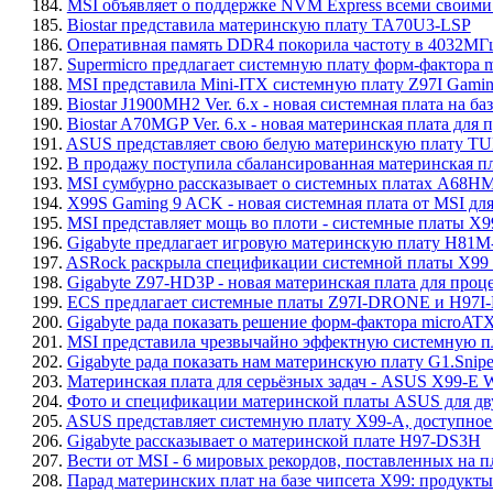
184.
MSI объявляет о поддержке NVM Express всеми своими 
185.
Biostar представила материнскую плату TA70U3-LSP
186.
Оперативная память DDR4 покорила частоту в 4032МГц
187.
Supermicro предлагает системную плату форм-фактора
188.
MSI представила Mini-ITX системную плату Z97I Gam
189.
Biostar J1900MH2 Ver. 6.x - новая системная плата на базе
190.
Biostar A70MGP Ver. 6.x - новая материнская плата дл
191.
ASUS представляет свою белую материнскую плату TUF
192.
В продажу поступила сбалансированная материнская 
193.
MSI сумбурно рассказывает о системных платах A68
194.
X99S Gaming 9 ACK - новая системная плата от MSI дл
195.
MSI представляет мощь во плоти - системные плат
196.
Gigabyte предлагает игровую материнскую плату H81M
197.
ASRock раскрыла спецификации системной платы X99 
198.
Gigabyte Z97-HD3P - новая материнская плата для про
199.
ECS предлагает системные платы Z97I-DRONE и H97
200.
Gigabyte рада показать решение форм-фактора microA
201.
MSI представила чрезвычайно эффектную системную пла
202.
Gigabyte рада показать нам материнскую плату G1.Snipe
203.
Материнская плата для серьёзных задач - ASUS X99-E 
204.
Фото и спецификации материнской платы ASUS для дв
205.
ASUS представляет системную плату X99-A, доступное 
206.
Gigabyte рассказывает о материнской плате H97-DS3H
207.
Вести от MSI - 6 мировых рекордов, поставленных на пл
208.
Парад материнских плат на базе чипсета X99: продукт