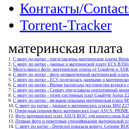
Контакты/Contact
Torrent-Tracker
материнская плата
1.
С миру по нитке - представлены материнские платы Bios
2.
С миру по нитке - данные о материнской плате ECS B35
3.
Много-много фото: материнские платы от Gigabyte и AS
4.
С миру по нитке - фото незаконченной материнской плат
5.
С миру по нитке - ECS поделилась данными о материнск
6.
С миру по нитке - Biostar расписала достоинства второг
7.
С миру по нитке - Century представила портативный мо
8.
С миру по нитке - тизер системных плат Gigabyte Aorus Z
9.
С миру по нитке - мельком показана материнская плата M
10.
С миру по нитке - данные о материнских платах MSI Z2
11.
Очередная порция фото материнских плат ASUS: PRIM
12.
Фото материнских плат ASUS ROG для процессоров Kaby
13.
Первые фото и некоторые спецификации материнской пл
14.
С миру по нитке - Deepcool показала корпус Genome ROG