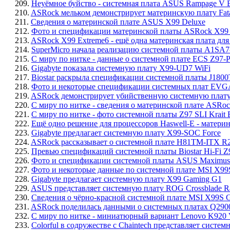
209.
Неуёмное буйство - системная плата ASUS Rampage V 
210.
ASRock мельком демонстрирует материнскую плату Fatal
211.
Сведения о материнской плате ASUS X99 Deluxe
212.
Фото и спецификации материнской платы ASRock X99
213.
ASRock X99 Extreme6 - ещё одна материнская плата для
214.
SuperMicro начала реализацию системной платы A1SA7
215.
С миру по нитке - данные о системной плате ECS Z97-
216.
Gigabyte показала системную плату X99-UD7 WiFi
217.
Biostar раскрыла спецификации системной платы J180
218.
Фото и некоторые спецификации системных плат EVGA
219.
ASRock демонстрирует убийственную системную плату
220.
С миру по нитке - сведения о материнской плате ASRoc
221.
С миру по нитке - фото системной платы Z97 SLI Krait Ed
222.
Ещё одно решение для процессоров Haswell-E - материн
223.
Gigabyte предлагает системную плату X99-SOC Force
224.
ASRock рассказывает о системной плате H81TM-ITX R2
225.
Превью спецификаций системной платы Biostar Hi-Fi 
226.
Фото и спецификации системной платы ASUS Maximus 
227.
Фото и некоторые данные по системной плате MSI X99
228.
Gigabyte предлагает системную плату X99 Gaming G1
229.
ASUS представляет системную плату ROG Crossblade R
230.
Сведения о чёрно-красной системной плате MSI X99S 
231.
ASRock поделилась данными о системных платах Q29
232.
С миру по нитке - миниатюрный вариант Lenovo K920 Vi
233.
Colorful в содружестве с Chaintech представляет систе