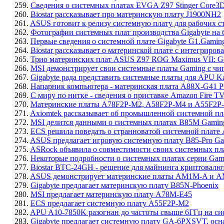
259.
Сведения о системных платах EVGA Z97 Stinger Core3D,
260.
Biostar рассказывает про материнскую плату J1900NH2
261.
ASUS готовит к релизу системную плату для рабочих 
262.
Фотографии системных плат производства Gigabyte на 
263.
Первые сведения о системной плате Gigabyte G1.Gaming
264.
Biostar рассказывает о материнской плате с интегрир
265.
Трио материнских плат ASUS Z97 ROG Maximus VII: Ge
266.
MSI демонстрирует свои системные платы Gaming с чипс
267.
Gigabyte рада представить системные платы для APU
268.
Напарник компьютера - материнская плата A88X-G41 P
269.
С миру по нитке - сведения о приставке Amazon Fire T
270.
Материнские платы A78F2P-M2, A58F2P-M4 и A55F2P-
271.
Axiomtek рассказывает об промышленной системной пл
272.
MSI делится данными о системных платах B85M Gamin
273.
ECS решила поведать о странноватой системной плате
274.
ASUS предлагает игровую системную плату B85-Pro G
275.
ASRock объявила о совместимости своих системных плат
276.
Некоторые подробности о системных платах серии Gaming
277.
Biostar BTC-24GH - решение для майнинга криптовалю
278.
ASUS демонстрирует материнские платы AM1M-A и A
279.
Gigabyte предлагает материнскую плату B85N-Phoenix
280.
MSI предлагает материнскую плату A78M-E45
281.
ECS предлагает системную плату A55F2P-M2
282.
APU A10-7850K разогнан до частоты свыше 6ГГц на с
283.
Gigabyte предлагает системную плату GA-6PXSVT, ос