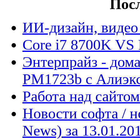
Посл
ИИ-дизайн, видео
Core i7 8700K VS 
Энтерпрайз - дом
PM1723b с Алиэк
Работа над сайто
Новости софта / 
News) за 13.01.20