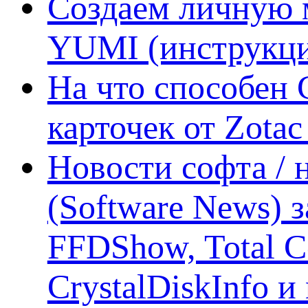
Создаем личную 
YUMI (инструкци
На что способен 
карточек от Zotac
Новости софта /
(Software News) з
FFDShow, Total 
CrystalDiskInfo и