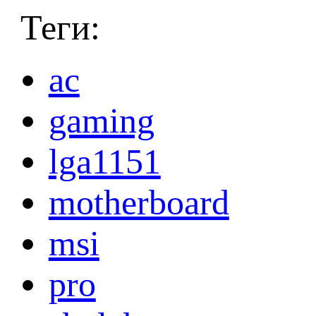
Теги:
ac
gaming
lga1151
motherboard
msi
pro