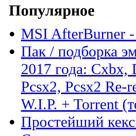
Популярное
MSI AfterBurner 
Пак / подборка эм
2017 года: Cxbx,
Pcsx2, Pcsx2 Re-r
W.I.P. + Torrent (
Простейший кекс 