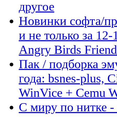
другое
Новинки софта/пр
и не только за 12
Angry Birds Frien
Пак / подборка эм
года: bsnes-plus,
WinVice + Cemu W.I
С миру по нитке -