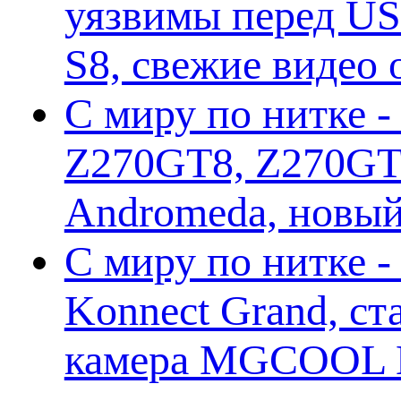
уязвимы перед US
S8, свежие видео
С миру по нитке -
Z270GT8, Z270GT6
Andromeda, новы
С миру по нитке 
Konnect Grand, ст
камера MGCOOL E