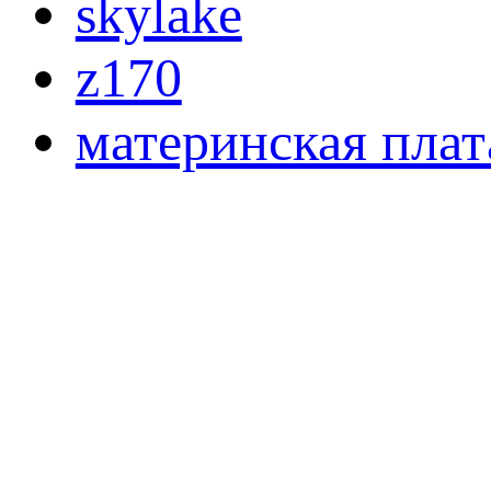
skylake
z170
материнская плат