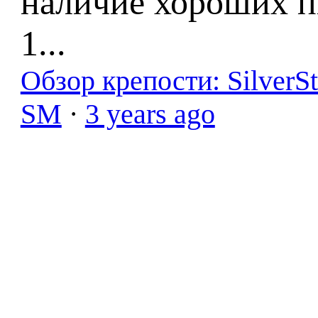
наличие хороших п
1...
Обзор крепости: SilverS
SM
·
3 years ago