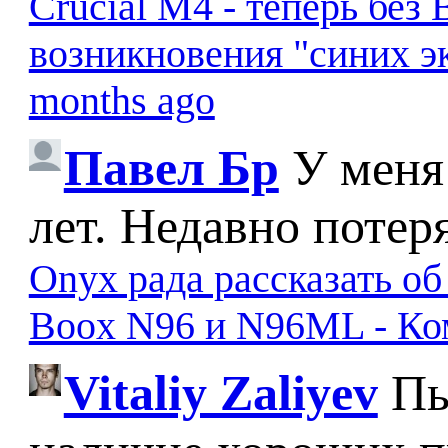
Crucial M4 - теперь бе
возникновения "синих э
months ago
Павел Бр
У меня
лет. Недавно потер
Onyx рада рассказать о
Boox N96 и N96ML - К
Vitaliy Zaliyev
Пы