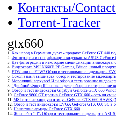
Контакты/Contact
Torrent-Tracker
gtx660
1.
Как народ в Германии дурят - продают GeForce GT 440 п
2.
Фотографии и спецификации видеокарты ASUS GeForce G
3.
Две фотографии и некоторые спецификации видеокарты 
4.
Видеокарта MSI N660Ti PE Gaming Edition, новый продук
5.
FTW или не FTW? Обзор и тестирование видеокарты EVG
6.
Сокол взмыл выше всех, обзор и тестирование видеока
7.
Морозящий геркулес! Или обзор и тестирование видеокарт
8.
"Двойной Фрозр III" снова в деле, обзор и тестирование 
9.
Обзор и тест видеокарты Gigabyte GeForce GTX 660 Wind
10.
GeForce 9800 GT против GeForce GTX 660 - есть ли смыс
11.
MSI готовит хищную птицу - GeForce GTX 660 HAWK
12.
Обзор и тест видеокарты EVGA GeForce GTX 660 SC в о
13.
Нашествие армады GeForce GTX 660
14.
Жизнь без "Ti". Обзор и тестирование видеокарты ASUS