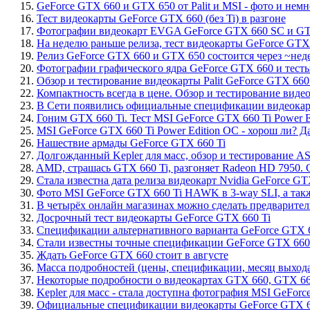
15.
GeForce GTX 660 и GTX 650 от Palit и MSI - фото и не
16.
Тест видеокарты GeForce GTX 660 (без Ti) в разгоне
17.
Фотографии видеокарт EVGA GeForce GTX 660 SC и G
18.
На неделю раньше релиза, тест видеокарты GeForce GTX 6
19.
Релиз GeForce GTX 660 и GTX 650 состоится через ~нед
20.
Фотографии графического ядра GeForce GTX 660 и тест
21.
Обзор и тестирование видеокарты Palit GeForce GTX 660 
22.
Компактность всегда в цене. Обзор и тестирование виде
23.
В Сети появились официальные спецификации видеока
24.
Гоним GTX 660 Ti. Тест MSI GeForce GTX 660 Ti Power E
25.
MSI GeForce GTX 660 Ti Power Edition OC - хорош ли? Д
26.
Нашествие армады GeForce GTX 660 Ti
27.
Долгожданный Kepler для масс, обзор и тестирование A
28.
AMD, страшась GTX 660 Ti, разгоняет Radeon HD 7950. 
29.
Стала известна дата релиза видеокарт Nvidia GeForce GT
30.
Фото MSI GeForce GTX 660 Ti HAWK в 3-way SLI, а такж
31.
В четырёх онлайн магазинах можно сделать предваритель
32.
Досрочный тест видеокарты GeForce GTX 660 Ti
33.
Спецификации альтернативного варианта GeForce GTX 6
34.
Стали известны точные спецификации GeForce GTX 660 T
35.
Ждать GeForce GTX 660 стоит в августе
36.
Масса подробностей (цены, спецификации, месяц выхода
37.
Некоторые подробности о видеокартах GTX 660, GTX 66
38.
Kepler для масс - стала доступна фотография MSI GeFor
39.
Официальные спецификации видеокарты GeForce GTX 6