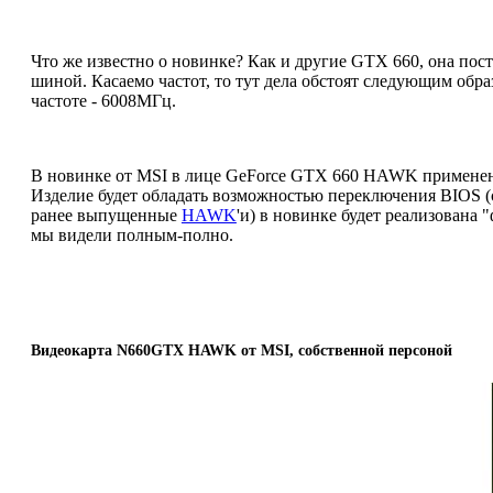
Что же известно о новинке? Как и другие GTX 660, она по
шиной. Касаемо частот, то тут дела обстоят следующим обр
частоте - 6008МГц.
В новинке от MSI в лице GeForce GTX 660 HAWK применено 
Изделие будет обладать возможностью переключения BIOS (с
ранее выпущенные
HAWK
'и) в новинке будет реализована
мы видели полным-полно.
Видеокарта N660GTX HAWK от MSI, собственной персоной