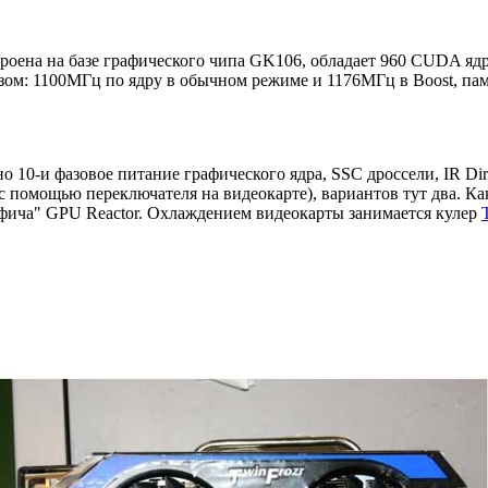
строена на базе графического чипа GK106, обладает 960 CUDA 
азом: 1100МГц по ядру в обычном режиме и 1176МГц в Boost, па
10-и фазовое питание графического ядра, SSC дроссели, IR Di
 помощью переключателя на видеокарте), вариантов тут два. Ка
 "фича" GPU Reactor. Охлаждением видеокарты занимается кулер