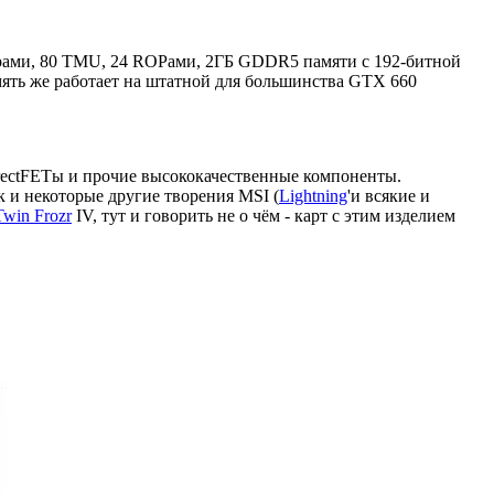
ядрами, 80 TMU, 24 ROPами, 2ГБ GDDR5 памяти с 192-битной
мять же работает на штатной для большинства GTX 660
rectFETы и прочие высококачественные компоненты.
к и некоторые другие творения MSI (
Lightning
'и всякие и
Twin Frozr
IV, тут и говорить не о чём - карт с этим изделием