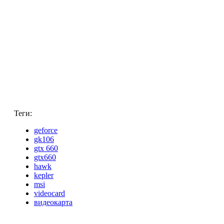
Теги:
geforce
gk106
gtx 660
gtx660
hawk
kepler
msi
videocard
видеокарта