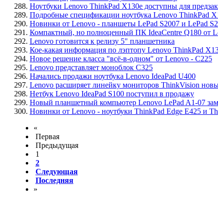
288.
Ноутбуки Lenovo ThinkPad X130e доступны для предзак
289.
Подробные спецификации ноутбука Lenovo ThinkPad X
290.
Новинки от Lenovo - планшеты LePad S2007 и LePad S
291.
Компактный, но полноценный ПК IdeaCentre Q180 от L
292.
Lenovo готовится к релизу 5" планшетника
293.
Кое-какая информация по лэптопу Lenovo ThinkPad X1
294.
Новое решение класса "всё-в-одном" от Lenovo - C225
295.
Lenovo представляет моноблок C325
296.
Начались продажи ноутбука Lenovo IdeaPad U400
297.
Lenovo расширяет линейку мониторов ThinkVision нов
298.
Нетбук Lenovo IdeaPad S100 поступил в продажу
299.
Новый планшетный компьютер Lenovo LePad A1-07 зам
300.
Новинки от Lenovo - ноутбуки ThinkPad Edge E425 и Th
«
Первая
Предыдущая
1
2
Следующая
Последняя
»