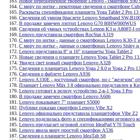
163.
Новое переоценённое творение Lenovo - смартфон S90 S
164.
С миру по нитке - некоторые сведения о смартфоне Cub
165.
Раскрыты спецификации планшета Yoga Tablet 2 Pro 13 
166.
Сведения об умном браслете Lenovo Smartband SW-B10
167.
В продаже замечен лэптоп Lenovo G70 80HW000WUS
168.
Сведения об умных устройствах Lemon K3 и A808T-I о
169.
Lenovo представила смартфон RocStar A319
170.
С миру по нитке - данные о смартфонах Lenovo K30-T 
171.
С миру по нитке - данные о смартфонах Lenovo Sisley 
172.
Lenovo представила 8" и 10" планшеты Yoga Tablet 2
173.
Новые сведения о планшете Lenovo Yoga Tablet 2 Pro 13
174.
Увидел свет новый смартфон Lenovo A328
175.
Сведения о планшетах Lenovo Yoga 2 8.0 и Yoga 2 Pro 13
176.
Сведения о фаблете Lenovo A936
177.
Lenovo A330E - доступный смартфон, но с "железом" от
178.
Планшет Lenovo Miix 3 8 официально представлен в Ки
179.
Lenovo готовит к релизу устройство 2-в-1 Yoga 3 Pro
180.
В продаже замечен смартфон Lenovo A606
181.
Lenovo показывает 7" планшет S5000
182.
Публике показан смартфон Lenovo Vibe X2
183.
Lenovo официально представила планшетофон Vibe Z2
184.
Lenovo поделилась фото и спецификациями игрового
185.
Lenovo предлагает игровой лэптоп IdeaPad Y70 Touch
186.
Lenovo явила миру простой смартфон A536
187.
Сведения о планшете Lenovo IdeaTab S8