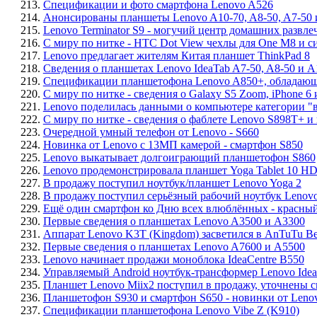
213.
Спецификации и фото смартфона Lenovo A526
214.
Анонсированы планшеты Lenovo A10-70, A8-50, A7-50 
215.
Lenovo Terminator S9 - могучий центр домашних развлеч
216.
С миру по нитке - HTC Dot View чехлы для One M8 и с
217.
Lenovo предлагает жителям Китая планшет ThinkPad 8
218.
Сведения о планшетах Lenovo IdeaTab A7-50, A8-50 и A
219.
Спецификации планшетофона Lenovo A850+, обладающ
220.
С миру по нитке - сведения о Galaxy S5 Zoom, iPhone 6
221.
Lenovo поделилась данными о компьютере категории "
222.
С миру по нитке - сведения о фаблете Lenovo S898T+ и
223.
Очередной умный телефон от Lenovo - S660
224.
Новинка от Lenovo с 13МП камерой - смартфон S850
225.
Lenovo выкатывает долгоиграющий планшетофон S860
226.
Lenovo продемонстрировала планшет Yoga Tablet 10 H
227.
В продажу поступил ноутбук/планшет Lenovo Yoga 2
228.
В продажу поступил серьёзный рабочий ноутбук Leno
229.
Ещё один смартфон ко Дню всех влюблённых - красны
230.
Первые сведения о планшетах Lenovo A3500 и A3300
231.
Аппарат Lenovo K3T (Kingdom) засветился в AnTuTu B
232.
Первые сведения о планшетах Lenovo A7600 и A5500
233.
Lenovo начинает продажи моноблока IdeaCentre B550
234.
Управляемый Android ноутбук-трансформер Lenovo Ide
235.
Планшет Lenovo Miix2 поступил в продажу, уточнены 
236.
Планшетофон S930 и смартфон S650 - новинки от Leno
237.
Спецификации планшетофона Lenovo Vibe Z (K910)