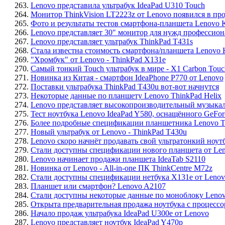
263.
Lenovo представила ультрабук IdeaPad U310 Touch
264.
Монитор ThinkVision LT2223z от Lenovo появился в пр
265.
Фото и результаты тестов смартфона-планшета Lenovo 
266.
Lenovo представляет 30" монитор для нужд профессиона
267.
Lenovo представляет ультрабук ThinkPad T431s
268.
Стала известна стоимость смартфона/планшета Lenovo
269.
"Хромбук" от Lenovo - ThinkPad X131e
270.
Самый тонкий Touch ультрабук в мире - X1 Carbon Touc
271.
Новинка из Китая - смартфон IdeaPhone P770 от Lenovo
272.
Поставки ультрабука ThinkPad T430u вот-вот начнутся
273.
Некоторые данные по планшету Lenovo ThinkPad Helix
274.
Lenovo представляет высокопроизводительный музыка
275.
Тест ноутбука Lenovo IdeaPad Y580, оснащённого GeFo
276.
Более подробные спецификации планшетника Lenovo Th
277.
Новый ультрабук от Lenovo - ThinkPad T430u
278.
Lenovo скоро начнёт продавать свой ультратонкий ноут
279.
Стали доступны спецификации нового планшета от Lenov
280.
Lenovo начинает продажи планшета IdeaTab S2110
281.
Новинка от Lenovo - All-in-one ПК ThinkCentre M72z
282.
Стали доступны спецификации нетбука X131e от Leno
283.
Планшет или смартфон? Lenovo A2107
284.
Стали доступны некоторые данные по моноблоку Lenov
285.
Открыта предварительная продажа ноутбука с процессор
286.
Начало продаж ультрабука IdeaPad U300e от Lenovo
287.
Lenovo представляет ноутбук IdeaPad Y470p