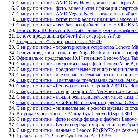
15.
С миру по нитке - AMD Grey Hawk увидит свет через 2 
16.
С миру по нитке - фото, видео и спецификации смартфона
17.
С миру по нитке - AMD Vega и Navi - когда и что выйдет
18.
С миру по нитке - готовится к релизу планшет Lenovo Ta
19.
С миру по нитке - тест батареи фаблета Lenovo Vibe K5 No
20.
Lenovo K6, K6 Power и K6 Note - новые умные телефоны 
21.
Lenovo представила фаблет P2 и смартфон A Plus
22.
Представлен 5" смартфон Lenovo A6600
23.
С миру по нитке - характеристики устройства Lenovo Mii
24.
Lenovo представила планшет Yoga Book и лэптоп-трансф
25.
Официально представлен 10.1" планшет Lenovo Yoga Tab 
26.
С миру по нитке - сведения о смартфоне Lenovo Vibe B, 
27.
С миру по нитке - предполагаемые спецификации планшет
28.
С миру по нитке - две новые системные платы и процессо
29.
С миру по нитке - Thermaltake представила салазки Max 
30.
С миру по нитке - Lenovo показала игровой AIO ПК Idea
31.
С миру по нитке - спецификации 27" VA монитора Leno
32.
С миру по нитке - начали реализовываться умные часы T
33.
С миру по нитке - у GoPro Hero 5 будет поддержка GPS и
34.
С миру по нитке - минимальные и рекомендуемые систем
35.
В продажу поступил 17.3" ноутбук Lenovo Ideapad 300
36.
С миру по нитке - фото и спецификации фаблета Lenovo V
37.
С миру по нитке - Lenovo передаст управление ноутбуком
38.
С миру по нитке - данные о Lenovo P2 (P2c72) из бенчм
39.
Представлен 13.3" ноутбук Lenovo Air 13 Pro