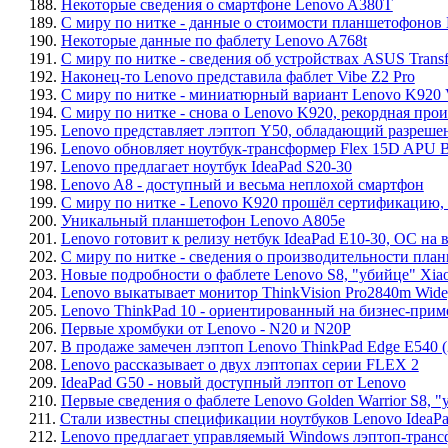
188.
Некоторые сведения о смартфоне Lenovo A380T
189.
С миру по нитке - данные о стоимости планшетофонов 
190.
Некоторые данные по фаблету Lenovo A768t
191.
С миру по нитке - сведения об устройствах ASUS Tran
192.
Наконец-то Lenovo представила фаблет Vibe Z2 Pro
193.
С миру по нитке - миниатюрный вариант Lenovo K920 Vi
194.
С миру по нитке - снова о Lenovo K920, рекордная про
195.
Lenovo представляет лэптоп Y50, обладающий разреше
196.
Lenovo обновляет ноутбук-трансформер Flex 15D APU
197.
Lenovo предлагает ноутбук IdeaPad S20-30
198.
Lenovo A8 - доступный и весьма неплохой смартфон
199.
С миру по нитке - Lenovo K920 прошёл сертификацию,
200.
Уникальный планшетофон Lenovo A805e
201.
Lenovo готовит к релизу нетбук IdeaPad E10-30, ОС на 
202.
С миру по нитке - сведения о производительности план
203.
Новые подробности о фаблете Lenovo S8, "убийце" Xia
204.
Lenovo выкатывает монитор ThinkVision Pro2840m Wid
205.
Lenovo ThinkPad 10 - ориентированный на бизнес-при
206.
Первые хромбуки от Lenovo - N20 и N20P
207.
В продаже замечен лэптоп Lenovo ThinkPad Edge E540
208.
Lenovo рассказывает о двух лэптопах серии FLEX 2
209.
IdeaPad G50 - новый доступный лэптоп от Lenovo
210.
Первые сведения о фаблете Lenovo Golden Warrior S8, 
211.
Стали известны спецификации ноутбуков Lenovo IdeaPa
212.
Lenovo предлагает управляемый Windows лэптоп-трансф