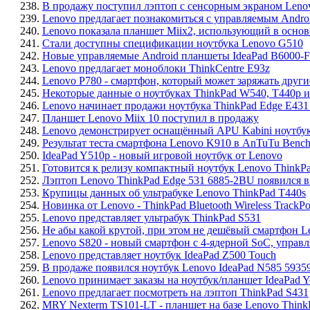
238.
В продажу поступил лэптоп с сенсорным экраном Lenov
239.
Lenovo предлагает познакомиться с управляемым Andro
240.
Lenovo показала планшет Miix2, использующий в основе 
241.
Стали доступны спецификации ноутбука Lenovo G510
242.
Новые управляемые Android планшеты IdeaPad B6000-F
243.
Lenovo предлагает моноблоки ThinkCentre E93z
244.
Lenovo P780 - смартфон, который может заряжать друг
245.
Некоторые данные о ноутбуках ThinkPad W540, T440p и
246.
Lenovo начинает продажи ноутбука ThinkPad Edge E43
247.
Планшет Lenovo Miix 10 поступил в продажу
248.
Lenovo демонстрирует оснащённый APU Kabini ноутбук
249.
Результат теста смартфона Lenovo K910 в AnTuTu Benc
250.
IdeaPad Y510p - новый игровой ноутбук от Lenovo
251.
Готовится к релизу компактный ноутбук Lenovo ThinkP
252.
Лэптоп Lenovo ThinkPad Edge 531 6885-2BU появился 
253.
Крупицы данных об ультрабуке Lenovo ThinkPad T440s
254.
Новинка от Lenovo - ThinkPad Bluetooth Wireless TrackPo
255.
Lenovo представляет ультрабук ThinkPad S531
256.
Не абы какой крутой, при этом не дешёвый смартфон L
257.
Lenovo S820 - новый смартфон с 4-ядерной SoC, управл
258.
Lenovo представляет ноутбук IdeaPad Z500 Touch
259.
В продаже появился ноутбук Lenovo IdeaPad N585 5935
260.
Lenovo принимает заказы на ноутбук/планшет IdeaPad Y
261.
Lenovo предлагает посмотреть на лэптоп ThinkPad S431
262.
MRY Nexterm TS101-LT - планшет на базе Lenovo ThinkP