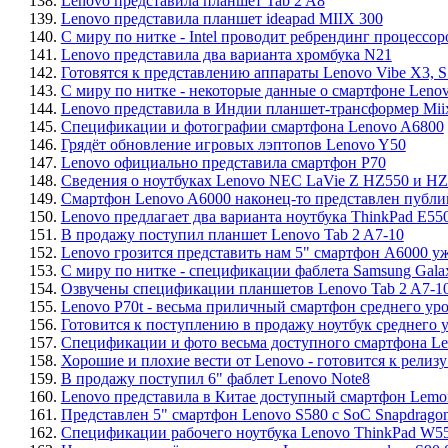
138.
Lenovo представила планшет Tab 2 A8
139.
Lenovo представила планшет ideapad MIIX 300
140.
С миру по нитке - Intel проводит ребрендинг процессо
141.
Lenovo представила два варианта хромбука N21
142.
Готовятся к представлению аппараты Lenovo Vibe X3, S1
143.
С миру по нитке - некоторые данные о смартфоне Lenovo
144.
Lenovo представила в Индии планшет-трансформер Miix 
145.
Спецификации и фотографии смартфона Lenovo A6800
146.
Грядёт обновление игровых лэптопов Lenovo Y50
147.
Lenovo официально представила смартфон P70
148.
Сведения о ноутбуках Lenovo NEC LaVie Z HZ550 и H
149.
Смартфон Lenovo A6000 наконец-то представлен публи
150.
Lenovo предлагает два варианта ноутбука ThinkPad E55
151.
В продажу поступил планшет Lenovo Tab 2 A7-10
152.
Lenovo грозится представить нам 5" смартфон A6000 уж
153.
С миру по нитке - спецификации фаблета Samsung Gala
154.
Озвучены спецификации планшетов Lenovo Tab 2 A7-1
155.
Lenovo P70t - весьма приличный смартфон среднего ур
156.
Готовится к поступлению в продажу ноутбук среднего 
157.
Спецификации и фото весьма доступного смартфона L
158.
Хорошие и плохие вести от Lenovo - готовится к релиз
159.
В продажу поступил 6" фаблет Lenovo Note8
160.
Lenovo представила в Китае доступный смартфон Lemo
161.
Представлен 5" смартфон Lenovo S580 с SoC Snapdrago
162.
Спецификации рабочего ноутбука Lenovo ThinkPad W55