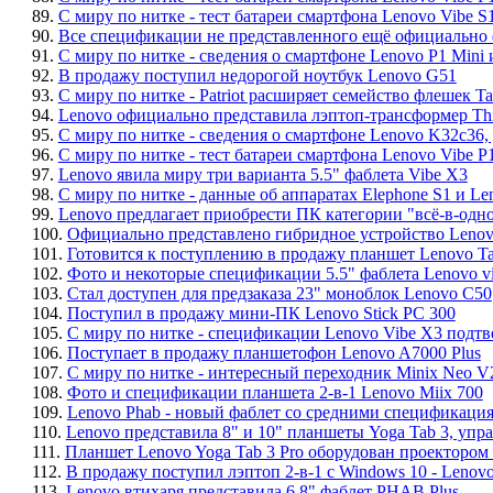
89.
С миру по нитке - тест батареи смартфона Lenovo Vibe S
90.
Все спецификации не представленного ещё официально 
91.
С миру по нитке - сведения о смартфоне Lenovo P1 Mini 
92.
В продажу поступил недорогой ноутбук Lenovo G51
93.
С миру по нитке - Patriot расширяет семейство флешек Ta
94.
Lenovo официально представила лэптоп-трансформер Th
95.
С миру по нитке - сведения о смартфоне Lenovo K32c36, 
96.
С миру по нитке - тест батареи смартфона Lenovo Vibe P
97.
Lenovo явила миру три варианта 5.5" фаблета Vibe X3
98.
С миру по нитке - данные об аппаратах Elephone S1 и Le
99.
Lenovo предлагает приобрести ПК категории "всё-в-одно
100.
Официально представлено гибридное устройство Lenov
101.
Готовится к поступлению в продажу планшет Lenovo Ta
102.
Фото и некоторые спецификации 5.5" фаблета Lenovo vi
103.
Стал доступен для предзаказа 23" моноблок Lenovo C50
104.
Поступил в продажу мини-ПК Lenovo Stick PC 300
105.
С миру по нитке - спецификации Lenovo Vibe X3 подтв
106.
Поступает в продажу планшетофон Lenovo A7000 Plus
107.
С миру по нитке - интересный переходник Minix Neo V
108.
Фото и спецификации планшета 2-в-1 Lenovo Miix 700
109.
Lenovo Phab - новый фаблет со средними спецификаци
110.
Lenovo представила 8" и 10" планшеты Yoga Tab 3, упра
111.
Планшет Lenovo Yoga Tab 3 Pro оборудован проектором
112.
В продажу поступил лэптоп 2-в-1 с Windows 10 - Leno
113.
Lenovo втихаря представила 6.8" фаблет PHAB Plus