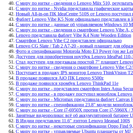
40.
С миру по нитке - сведения о Lenovo Miix 510, результа
41.
С миру по нитке - Nvidia представила графические карт
42.
Новый All-in-on ПК IdeaCentre 510S от Lenovo поступил
43.
Фаблет Lenovo Vibe K5 Note официально представлен в
44.
С миру по нитке - данные об управляемом Windows 10 Mo
45.
С миру по нитке - сведения о смартфоне Lenovo Vibe A, с
46.
Lenovo представила фаблет Vibe K4 Note Wooden Edition
47.
Смартфон Lenovo Vibe C2 представлен официально
48.
Lenovo CG Slate / Tab 2 A7-20 - новый планшет для обра
49.
Фото и спецификации Motorola Moto E3 Power (он же Le
50.
Доступен для приобретения ноутбук Lenovo IdeaPad 110
51.
Стал доступен для предзаказа простой 7" планшет Lenovo 
52.
С миру по нитке - сведения о смартфоне Lenovo Vibe C2/M
53.
Поступает в продажу IPS монитор Lenovo ThinkVision T2
54.
В продаже появился AiO ПК Lenovo S500z
55.
В продаже появился хромбук Lenovo ThinkPad 11e
56.
С миру по нитке - представлен смартфон Intex Aqua Sec
57.
С миру по нитке - в продажу поступил моноблок Lenovo 
58.
С миру по нитке - Micromax представила фаблет Canvas 
59.
С миру по нитке - спецификации 23.8" модели моноблок
60.
С миру по нитке - Core i7-6950X против Core i7-5960X /
61.
Занятные видеоролики: всё об аккумуляторной батарее 
62.
В Индии представлен 11.6" лэптоп Lenovo Ideapad 100S
63.
С миру по нитке - некоторые спецификации Oppo Find 9,
64.
С миру по нитке - управляемые Ubuntu планшеты от MJ