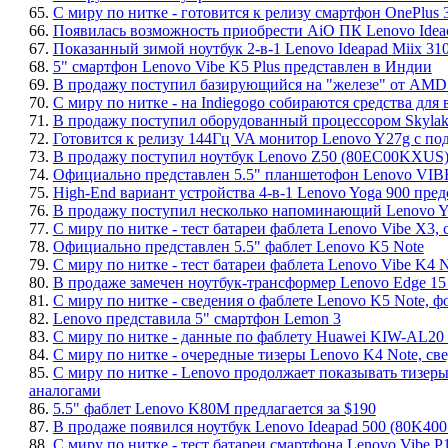
65.
С миру по нитке - готовится к релизу смартфон OnePlus 
66.
Появилась возможность приобрести AiO ПК Lenovo Ideac
67.
Показанный зимой ноутбук 2-в-1 Lenovo Ideapad Miix 31
68.
5" смартфон Lenovo Vibe K5 Plus представлен в Индии
69.
В продажу поступил базирующийся на "железе" от AMD
70.
С миру по нитке - на Indiegogo собираются средства дл
71.
В продажу поступил оборудованный процессором Skylak
72.
Готовится к релизу 144Гц VA монитор Lenovo Y27g с по
73.
В продажу поступил ноутбук Lenovo Z50 (80EC00KXUS
74.
Официально представлен 5.5" планшетофон Lenovo VIBE
75.
High-End вариант устройства 4-в-1 Lenovo Yoga 900 пре
76.
В продажу поступил несколько напоминающий Lenovo Y
77.
С миру по нитке - тест батареи фаблета Lenovo Vibe X3,
78.
Официально представлен 5.5" фаблет Lenovo K5 Note
79.
С миру по нитке - тест батареи фаблета Lenovo Vibe K4 N
80.
В продаже замечен ноутбук-трансформер Lenovo Edge 1
81.
С миру по нитке - сведения о фаблете Lenovo K5 Note, ф
82.
Lenovo представила 5" смартфон Lemon 3
83.
С миру по нитке - данные по фаблету Huawei KIW-AL20 
84.
С миру по нитке - очередные тизеры Lenovo K4 Note, св
85.
С миру по нитке - Lenovo продолжает показывать тизер
аналогами
86.
5.5" фаблет Lenovo K80M предлагается за $190
87.
В продаже появился ноутбук Lenovo Ideapad 500 (80K4
88.
С миру по нитке - тест батареи смартфона Lenovo Vibe