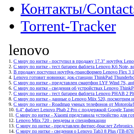
Контакты/Contact
Torrent-Tracker
lenovo
1.
С миру по нитке - поступил в продажу 17.3" ноутбук Lenov
2.
С миру по нитке - тест батареи фаблета Lenovo K6 Note
3.
В продажу поступил ноутбук-трансформер Lenovo Flex 3 
4.
Lenovo готовит новинки: док-станции ThinkPad Thunderbo
5.
С миру по нитке - представлен смартфон LYF Wind 7S, ан
6.
С миру по нитке - сведения об устройствах Lenovo ThinkPa
7.
С миру по нитке - тест батареи фаблета Lenovo PHAB 2 Pl
8.
С миру по нитке - данные о Lenovo Miix 520, посмотрим на
9.
С миру по нитке - Roadmap умных телефонов от Motorola/L
10.
6.4" фаблет Lenovo Phab 2 Pro с поддержкой Google Tang
11.
С миру по нитке - Xiaomi представила устройство для гот
12.
Lenovo Miix 720 - рендеры и спецификации
13.
С миру по нитке - представлен фитнес-браслет Zebronic
14.
С миру по нитке - сведения о Lenovo Tab3 8 Plus (TB-87