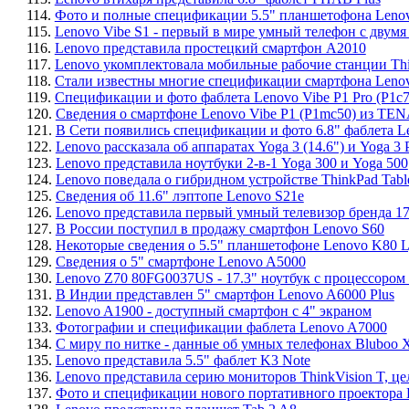
114.
Фото и полные спецификации 5.5" планшетофона Lenov
115.
Lenovo Vibe S1 - первый в мире умный телефон с двум
116.
Lenovo представила простецкий смартфон A2010
117.
Lenovo укомплектовала мобильные рабочие станции Thi
118.
Стали известны многие спецификации смартфона Lenov
119.
Спецификации и фото фаблета Lenovo Vibe P1 Pro (P1c7
120.
Сведения о смартфоне Lenovo Vibe P1 (P1mc50) из TE
121.
В Сети появились спецификации и фото 6.8" фаблета 
122.
Lenovo рассказала об аппаратах Yoga 3 (14.6") и Yoga 3 P
123.
Lenovo представила ноутбуки 2-в-1 Yoga 300 и Yoga 500
124.
Lenovo поведала о гибридном устройстве ThinkPad Table
125.
Сведения об 11.6" лэптопе Lenovo S21e
126.
Lenovo представила первый умный телевизор бренда 1
127.
В России поступил в продажу смартфон Lenovo S60
128.
Некоторые сведения о 5.5" планшетофоне Lenovo K80 
129.
Сведения о 5" смартфоне Lenovo A5000
130.
Lenovo Z70 80FG0037US - 17.3" ноутбук с процессором I
131.
В Индии представлен 5" смартфон Lenovo A6000 Plus
132.
Lenovo A1900 - доступный смартфон с 4" экраном
133.
Фотографии и спецификации фаблета Lenovo A7000
134.
С миру по нитке - данные об умных телефонах Bluboo 
135.
Lenovo представила 5.5" фаблет K3 Note
136.
Lenovo представила серию мониторов ThinkVision T, ц
137.
Фото и спецификации нового портативного проектора Le