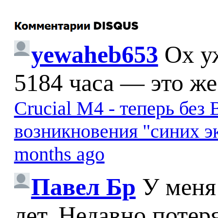
yewaheb653
Ох у
5184 часа — это же
Crucial M4 - теперь бе
возникновения "синих э
months ago
Павел Бр
У меня
лет. Недавно потер