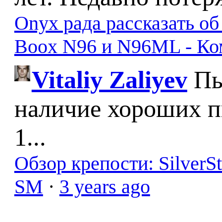
Onyx рада рассказать о
Boox N96 и N96ML - К
Vitaliy Zaliyev
Пы
наличие хороших п
1...
Обзор крепости: SilverS
SM
·
3 years ago