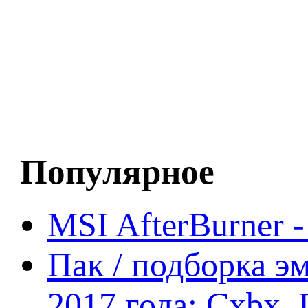
Популярное
MSI AfterBurner 
Пак / подборка эм
2017 года: Cxbx,