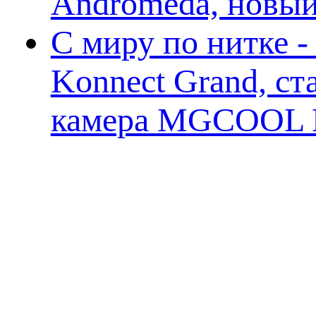
Andromeda, новы
С миру по нитке 
Konnect Grand, ст
камера MGCOOL E