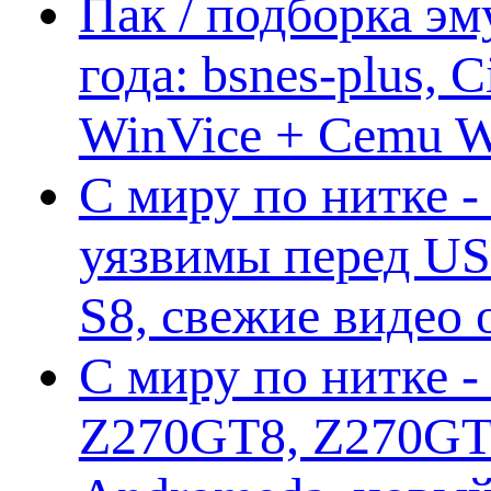
Пак / подборка эм
года: bsnes-plus,
WinVice + Cemu W.I
С миру по нитке -
уязвимы перед US
S8, свежие видео
С миру по нитке -
Z270GT8, Z270GT6