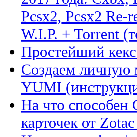
Pcsx2, Pcsx2 Re-r
W.I.P. + Torrent (
Простейший кекс 
Создаем личную 
YUMI (инструкци
На что способен 
карточек от Zotac