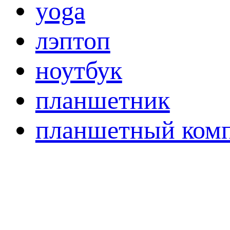
yoga
лэптоп
ноутбук
планшетник
планшетный ком