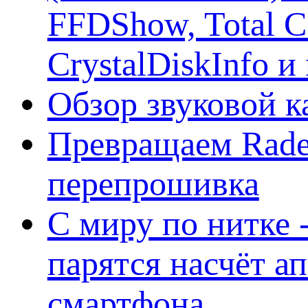
FFDShow, Total 
CrystalDiskInfo и
Обзор звуковой 
Превращаем Rade
перепрошивка
С миру по нитке -
парятся насчёт а
смартфона