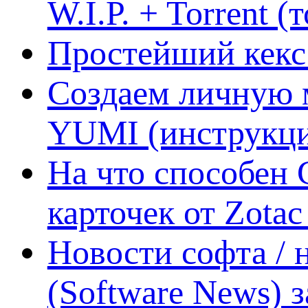
W.I.P. + Torrent (
Простейший кекс 
Создаем личную 
YUMI (инструкци
На что способен 
карточек от Zotac
Новости софта /
(Software News) з