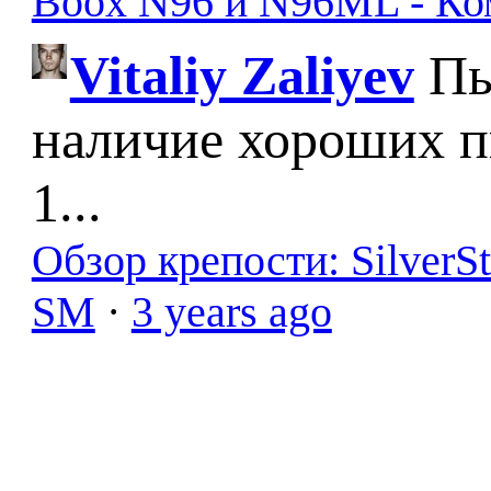
Boox N96 и N96ML - К
Vitaliy Zaliyev
Пы
наличие хороших п
1...
Обзор крепости: SilverS
SM
·
3 years ago