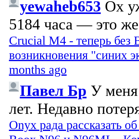
yewaheb653
Ох у
5184 часа — это же
Crucial M4 - теперь бе
возникновения "синих э
months ago
Павел Бр
У меня
лет. Недавно потер
Onyx рада рассказать о