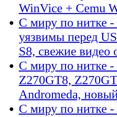
WinVice + Cemu W.I
С миру по нитке -
уязвимы перед US
S8, свежие видео
С миру по нитке -
Z270GT8, Z270GT6
Andromeda, новы
С миру по нитке 