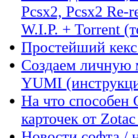
Pcsx2, Pcsx2 Re-r
W.I.P. + Torrent (
Простейший кекс 
Создаем личную 
YUMI (инструкци
На что способен 
карточек от Zotac
Новости софта /