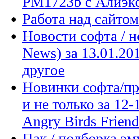
PM1723b с Алиэк
Работа над сайто
Новости софта / 
News) за 13.01.20
другое
Новинки софта/пр
и не только за 12
Angry Birds Frien
Пак / подборка эм