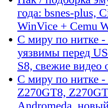
года: bsnes-plus,
WinVice + Cemu W.I
С миру по нитке -
уязвимы перед US
S8, свежие видео
С миру по нитке -
Z270GT8, Z270GT6
Andromeda, новы