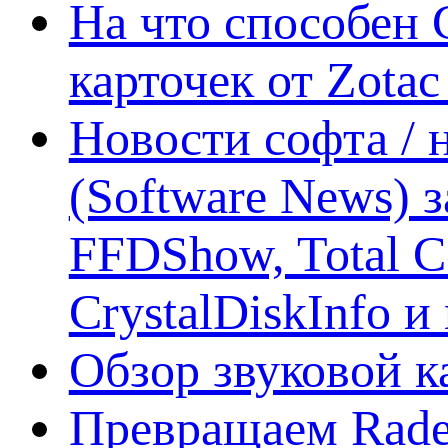
На что способен 
карточек от Zotac
Новости софта /
(Software News) з
FFDShow, Total 
CrystalDiskInfo и
Обзор звуковой 
Превращаем Rade