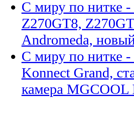
С миру по нитке -
Z270GT8, Z270GT6
Andromeda, новы
С миру по нитке 
Konnect Grand, ст
камера MGCOOL E