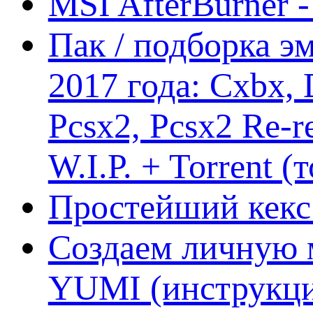
MSI AfterBurner 
Пак / подборка эм
2017 года: Cxbx,
Pcsx2, Pcsx2 Re-r
W.I.P. + Torrent (
Простейший кекс 
Создаем личную 
YUMI (инструкци