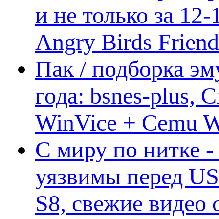
и не только за 12
Angry Birds Frien
Пак / подборка эм
года: bsnes-plus,
WinVice + Cemu W.I
С миру по нитке -
уязвимы перед US
S8, свежие видео