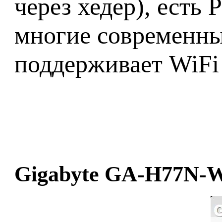
через хедер), есть
многие современны
поддерживает WiFi 8
Gigabyte GA-H77N-W