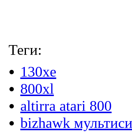
Теги:
130xe
800xl
altirra atari 800
bizhawk мультис