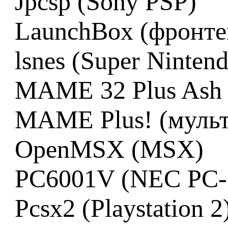
Jpcsp (Sony PSP)
LaunchBox (фронте
lsnes (Super Ninte
MAME 32 Plus Ash 
MAME Plus! (мульт
OpenMSX (MSX)
PC6001V (NEC PC-
Pcsx2 (Playstation 2