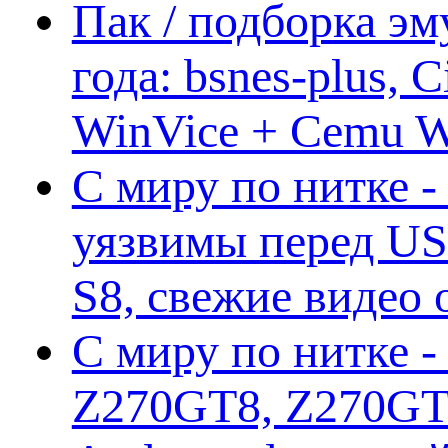
Пак / подборка эм
года: bsnes-plus,
WinVice + Cemu W.I
С миру по нитке -
уязвимы перед US
S8, свежие видео
С миру по нитке -
Z270GT8, Z270GT6