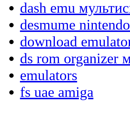
dash emu мульти
desmume nintendo
download emulato
ds rom organizer 
emulators
fs uae amiga