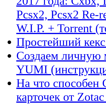
2017 года: Cxbx,
Pcsx2, Pcsx2 Re-r
W.I.P. + Torrent (
Простейший кекс 
Создаем личную 
YUMI (инструкци
На что способен 
карточек от Zotac