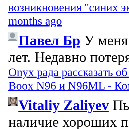
возникновения "синих э
months ago
Павел Бр
У меня
лет. Недавно потер
Onyx рада рассказать о
Boox N96 и N96ML - К
Vitaliy Zaliyev
Пы
наличие хороших п