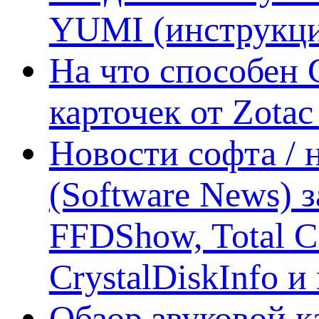
YUMI (инструкци
На что способен 
карточек от Zotac
Новости софта /
(Software News) з
FFDShow, Total 
CrystalDiskInfo и
Обзор звуковой 