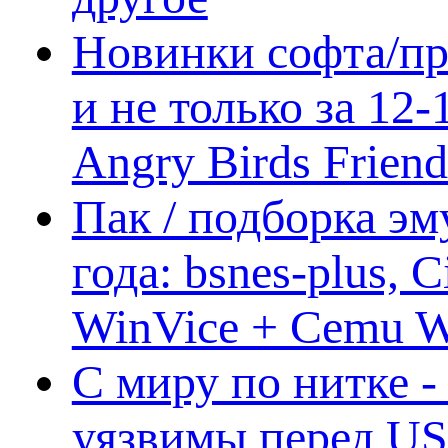
Новинки софта/пр
и не только за 12
Angry Birds Frien
Пак / подборка эм
года: bsnes-plus,
WinVice + Cemu W.I
С миру по нитке -
уязвимы перед US