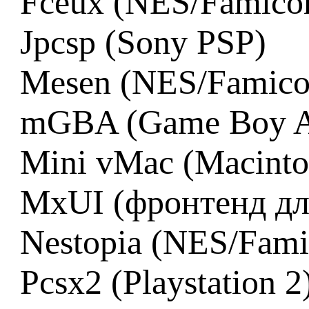
Fceux (NES/Famico
Jpcsp (Sony PSP)
Mesen (NES/Famic
mGBA (Game Boy A
Mini vMac (Macinto
MxUI (фронтенд д
Nestopia (NES/Fam
Pcsx2 (Playstation 2