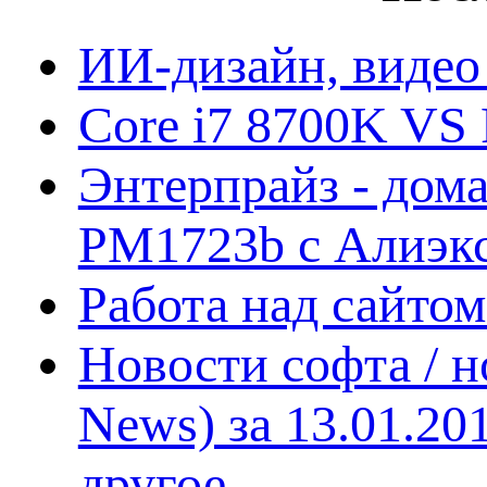
ИИ-дизайн, видео
Core i7 8700K VS 
Энтерпрайз - дом
PM1723b с Алиэк
Работа над сайто
Новости софта / 
News) за 13.01.20
другое