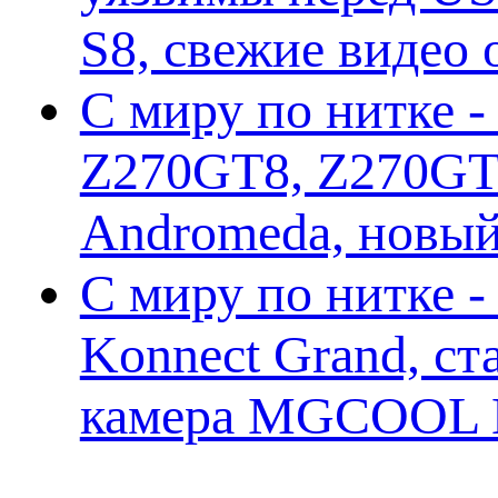
S8, свежие видео
С миру по нитке -
Z270GT8, Z270GT6
Andromeda, новы
С миру по нитке 
Konnect Grand, ст
камера MGCOOL E