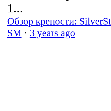
1...
Обзор крепости: SilverS
SM
·
3 years ago