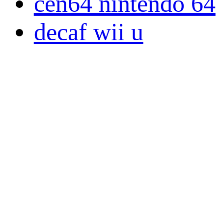
cen64 nintendo 64
decaf wii u