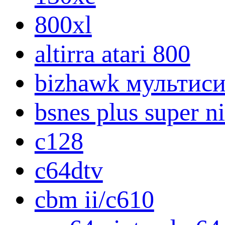
800xl
altirra atari 800
bizhawk мультис
bsnes plus super 
c128
c64dtv
cbm ii/c610