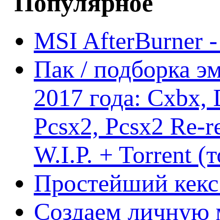
Популярное
MSI AfterBurner 
Пак / подборка эм
2017 года: Cxbx,
Pcsx2, Pcsx2 Re-r
W.I.P. + Torrent (
Простейший кекс 
Создаем личную 