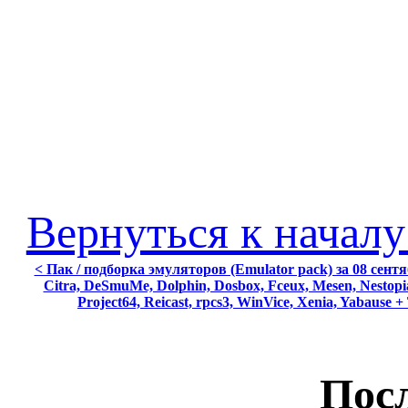
Вернуться к началу
< Пак / подборка эмуляторов (Emulator pack) за 08 сентя
Citra, DeSmuMe, Dolphin, Dosbox, Fceux, Mesen, Nestopia
Project64, Reicast, rpcs3, WinVice, Xenia, Yabause +
Посл