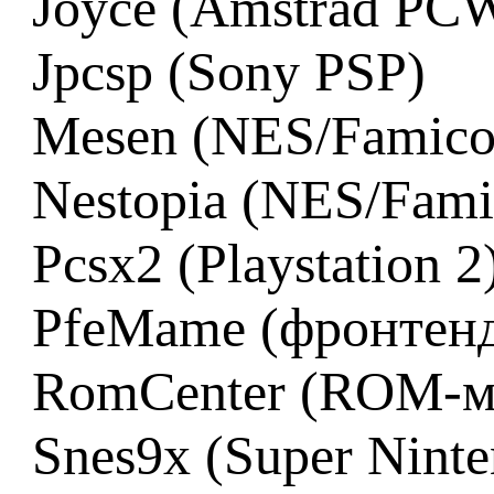
Joyce (Amstrad PC
Jpcsp (Sony PSP)
Mesen (NES/Famic
Nestopia (NES/Fam
Pcsx2 (Playstation 2
PfeMame (фронтен
RomCenter (ROM-м
Snes9x (Super Ninte