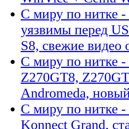
С миру по нитке -
уязвимы перед US
S8, свежие видео
С миру по нитке -
Z270GT8, Z270GT6
Andromeda, новы
С миру по нитке 
Konnect Grand, ст