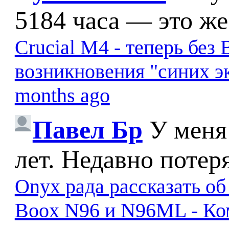
5184 часа — это же
Crucial M4 - теперь бе
возникновения "синих э
months ago
Павел Бр
У меня
лет. Недавно потер
Onyx рада рассказать о
Boox N96 и N96ML - К