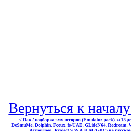
Вернуться к началу
< Пак / подборка эмуляторов (Emulator pack) за 13 де
DeSmuMe, Dolphin, Fceux, fs-UAE, GLideN64, Redream, W
Armorines - Project S.W.A.R.M (GBC) на русском