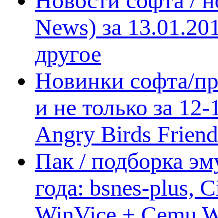
Новости софта / 
News) за 13.01.20
другое
Новинки софта/пр
и не только за 12
Angry Birds Frien
Пак / подборка эм
года: bsnes-plus,
WinVice + Cemu W.I