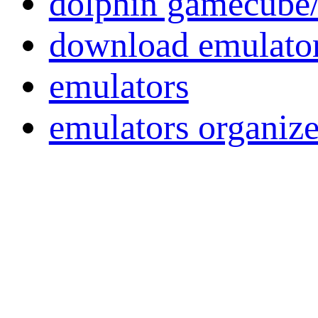
dolphin gamecube/
download emulato
emulators
emulators organi