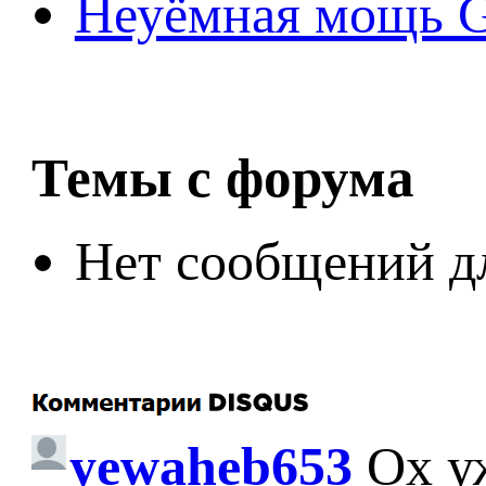
Неуёмная мощь Ge
Темы с форума
Нет сообщений д
yewaheb653
Ох у