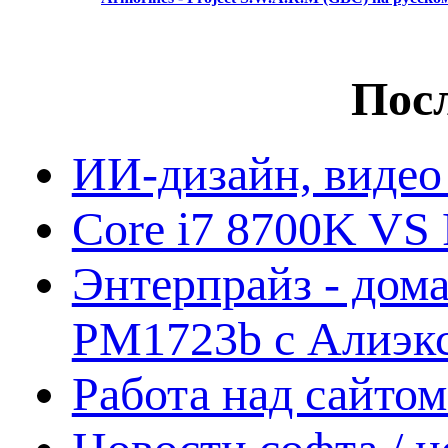
Посл
ИИ-дизайн, видео
Core i7 8700K VS 
Энтерпрайз - дом
PM1723b с Алиэк
Работа над сайто