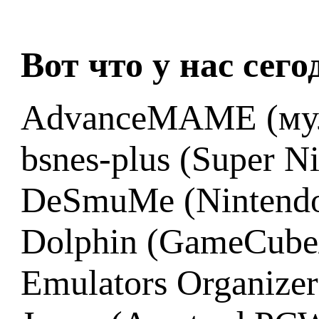
Вот что у нас сег
AdvanceMAME (мул
bsnes-plus (Super 
DeSmuMe (Nintend
Dolphin (GameCube/
Emulators Organize