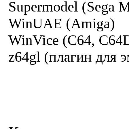
Supermodel (Sega M
WinUAE (Amiga)
WinVice (C64, C64
z64gl (плагин для 