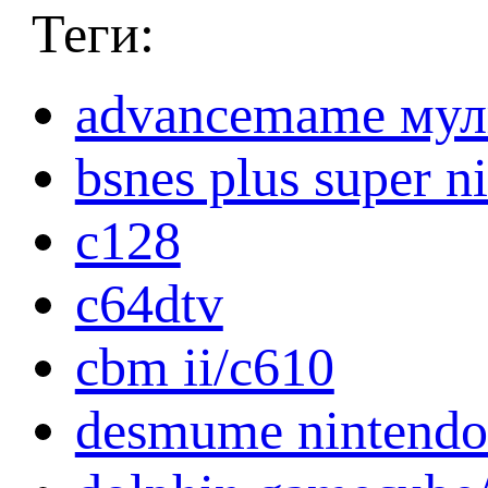
Теги:
advancemame мул
bsnes plus super 
c128
c64dtv
cbm ii/c610
desmume nintendo