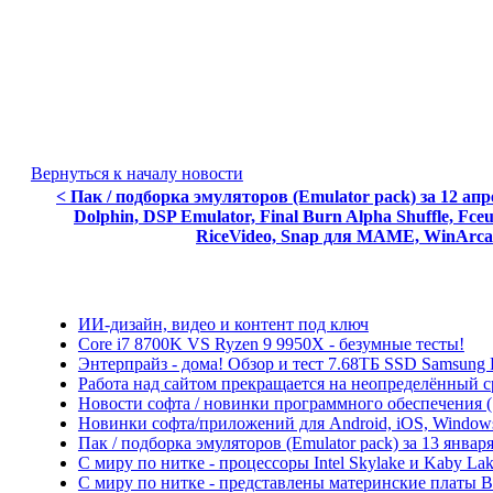
Вернуться к началу новости
< Пак / подборка эмуляторов (Emulator pack) за 12 ап
Dolphin, DSP Emulator, Final Burn Alpha Shuffle, Fceu
RiceVideo, Snap для MAME, WinArcad
ИИ-дизайн, видео и контент под ключ
Core i7 8700K VS Ryzen 9 9950X - безумные тесты!
Энтерпрайз - дома! Обзор и тест 7.68ТБ SSD Samsung
Работа над сайтом прекращается на неопределённый с
Новости софта / новинки программного обеспечения (So
Новинки софта/приложений для Android, iOS, Windows P
Пак / подборка эмуляторов (Emulator pack) за 13 января
С миру по нитке - процессоры Intel Skylake и Kaby L
С миру по нитке - представлены материнские платы 