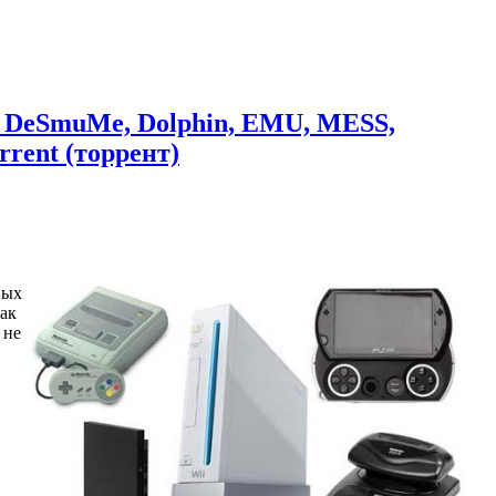
ra, DeSmuMe, Dolphin, EMU, MESS,
rent (торрент)
вых
ак
 не