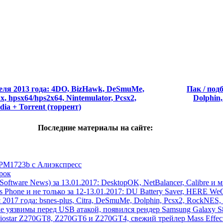
реля 2013 года: 4DO, BizHawk, DeSmuMe,
Пак / под
x, hpsx64/hps2x64, Nintemulator, Pcsx2,
Dolphi
ia + Torrent (торрент)
Последние материалы на сайте:
 PM1723b с Алиэкспресс
рок
ftware News) за 13.01.2017: DesktopOK, NetBalancer, Calibre и 
hone и не только за 12-13.01.2017: DU Battery Saver, HERE WeGo
 2017 года: bsnes-plus, Citra, DeSmuMe, Dolphin, Pcsx2, RockNES, 
ake уязвимы перед USB атакой, появился рендер Samsung Galaxy 
Biostar Z270GT8, Z270GT6 и Z270GT4, свежий трейлер Mass Eff