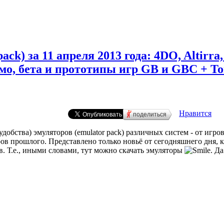
ack) за 11 апреля 2013 года: 4DO, Altir
о, бета и прототипы игр GB и GBC + Tor
Нравится
поделиться
 удобства) эмуляторов (emulator pack) различных систем - от игро
в прошлого. Представлено только новьё от сегодняшнего дня, к
в. Т.е., иными словами, тут можно скачать эмуляторы
. Да