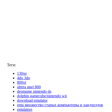
Теги:
130xe
4do 3do
800xl
altirra atari 800
desmume nintendo ds
dolphin gamecube/nintendo wii
download emulator
emu множество старых компьютеры и хандхелдов
emulators