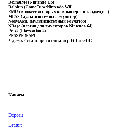
DeSmuMe (Nintendo DS)
Dolphin (GameCube/Nintendo Wii)
EMU (множество старых компьютеры и хандхелдов)
MESS (мультисистемный эмулятор)
NeoMAME (мультисистемный эмулятор)
NRage (плагин для эмуляторов Nintendo 64)
Pcsx2 (Playstation 2)
PPSSPP (PSP)
+ демо, бета и прототипы игр GB и GBC
Качаем
:
Deposit
Letitbit