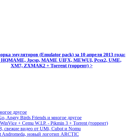
борка эмуляторов (Emulator pack) за 10 апреля 2013 года:
n, HQMAME, Jpcsp, MAME UIFX, MEWUI, Pcsx2, UME,
XM7, ZXMAK2 + Torrent (торрент) >
многое другое
, Angry Birds Friends и многое другое
WinVice + Cemu W.I.P. - Pikmin 3 + Torrent (торрент)
S8, свежие видео от UMi, Cubot и Nomu
ect Andromeda, новый логотип ARCTIC