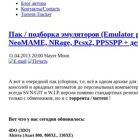
Блог автора
Контакты/Contacts
Torrent-Tracker
Пак / подборка эмуляторов (Emulator p
NeoMAME, NRage, Pcsx2, PPSSPP + дем
11.04.2013 20:00
Slayer Moon
А вот и очередной пак (сборник, т.е. всё в одном архиве для
консолей и аркадных автоматов до персональных компьютеро
всегда SVN/GIT и W.I.P. версии помимо стандартных релизо
только с обменников, но и с
торрента / torrent
!
Вот что у нас сегодня обновилось:
4DO (3DO)
Altirra (Atari 800, 800XL, 130XE)