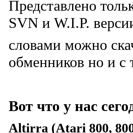
Представлено тольк
SVN и W.I.P. верси
словами можно ска
обменников но и с т
Вот что у нас сег
Altirra (Atari 800, 8