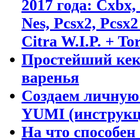
2017 года: Cxbx
Nes, Pcsx2, Pcsx
Citra W.I.P. + To
Простейший кекс
варенья
Создаем личную
YUMI (инструкц
На что способен