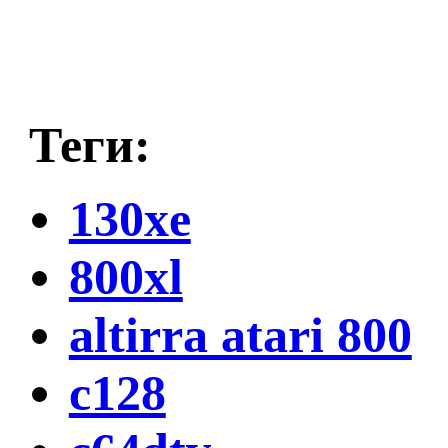
Теги:
130xe
800xl
altirra atari 800
c128