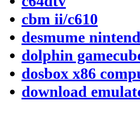
c64dtv
cbm ii/c610
desmume nintend
dolphin gamecube
dosbox x86 comp
download emulat