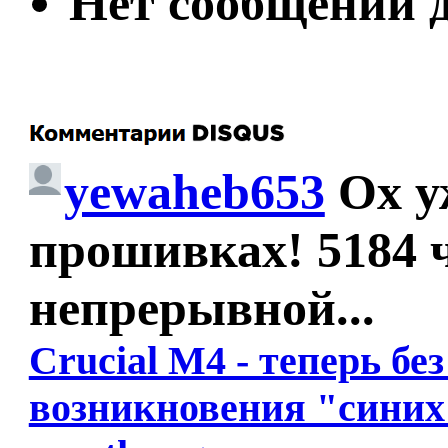
Нет сообщений д
yewaheb653
Ох у
прошивках! 5184 ч
непрерывной...
Crucial M4 - теперь б
возникновения "синих