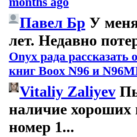
months ago
Павел Бр
У меня
лет. Недавно поте
Onyx рада рассказать
книг Boox N96 и N96M
Vitaliy Zaliyev
Пы
наличие хороших 
номер 1...