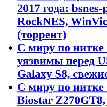
2017 года: bsnes-
RockNES, WinVice
(торрент)
С миру по нитке 
уязвимы перед U
Galaxy S8, свежи
С миру по нитке
Biostar Z270GT8