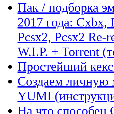
Пак / подборка эм
2017 года: Cxbx,
Pcsx2, Pcsx2 Re-r
W.I.P. + Torrent (
Простейший кекс 
Создаем личную 
YUMI (инструкци
На что способен 