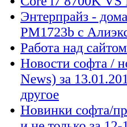
Core i7 8700K VS 
Энтерпрайз - дом
PM1723b с Алиэк
Работа над сайто
Новости софта / 
News) за 13.01.20
другое
Новинки софта/пр
и не только за 12