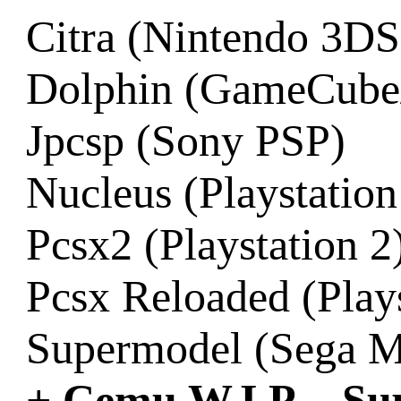
Citra (Nintendo 3DS
Dolphin (GameCube/
Jpcsp (Sony PSP)
Nucleus (Playstation
Pcsx2 (Playstation 2
Pcsx Reloaded (Plays
Supermodel (Sega M
+ Cemu W.I.P. - S