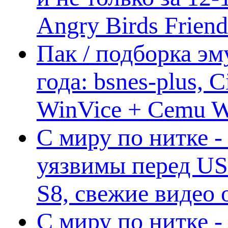
Angry Birds Frien
Пак / подборка эм
года: bsnes-plus,
WinVice + Cemu W.I
С миру по нитке -
уязвимы перед US
S8, свежие видео
С миру по нитке -