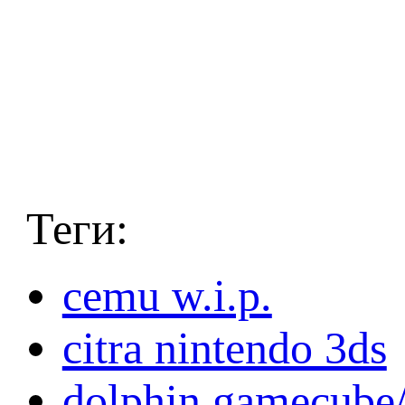
Теги:
cemu w.i.p.
citra nintendo 3ds
dolphin gamecube/