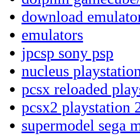
download emulato
emulators
jpcsp sony psp
nucleus playstatio
pcsx reloaded play
pcsx2 playstation 
supermodel sega m