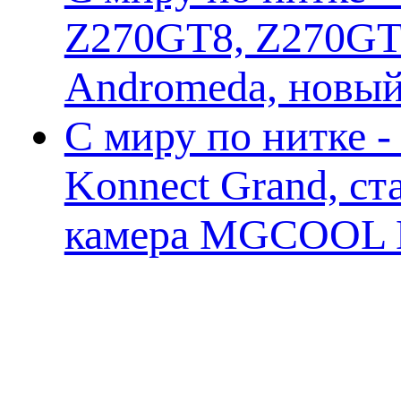
Z270GT8, Z270GT6
Andromeda, новы
С миру по нитке 
Konnect Grand, ст
камера MGCOOL E