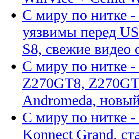
С миру по нитке -
уязвимы перед US
S8, свежие видео
С миру по нитке -
Z270GT8, Z270GT6
Andromeda, новы
С миру по нитке 
Konnect Grand, ст