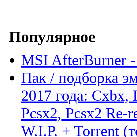
Популярное
MSI AfterBurner 
Пак / подборка эм
2017 года: Cxbx,
Pcsx2, Pcsx2 Re-r
W.I.P. + Torrent (