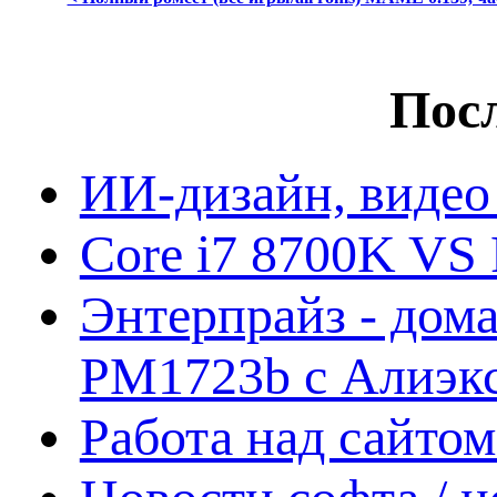
Посл
ИИ-дизайн, видео
Core i7 8700K VS 
Энтерпрайз - дом
PM1723b с Алиэк
Работа над сайто