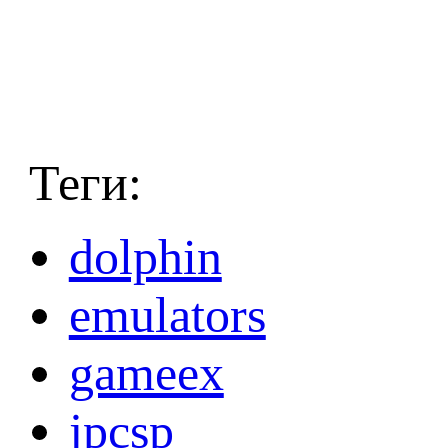
Теги:
dolphin
emulators
gameex
jpcsp