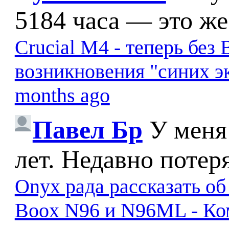
5184 часа — это же
Crucial M4 - теперь бе
возникновения "синих э
months ago
Павел Бр
У меня
лет. Недавно потер
Onyx рада рассказать о
Boox N96 и N96ML - К