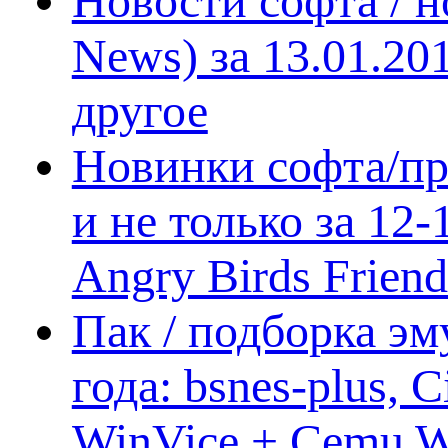
Новости софта / 
News) за 13.01.20
другое
Новинки софта/пр
и не только за 12
Angry Birds Frien
Пак / подборка эм
года: bsnes-plus,
WinVice + Cemu W.I