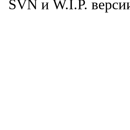
SVN и W.I.P. верси