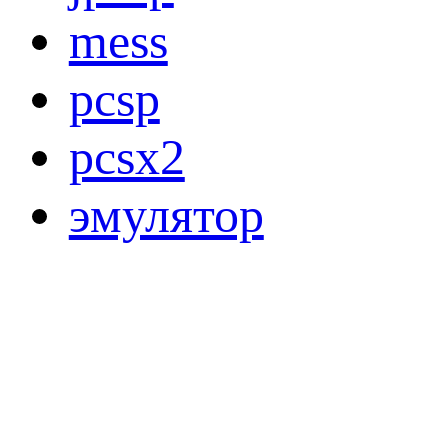
mess
pcsp
pcsx2
эмулятор