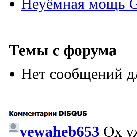
Неуёмная мощь Ge
Темы с форума
Нет сообщений д
yewaheb653
Ох у