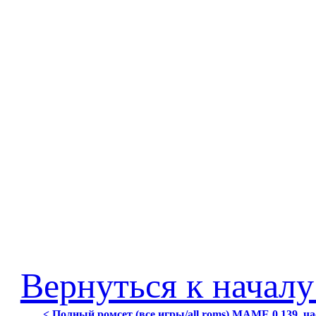
Вернуться к началу
< Полный ромсет (все игры/all roms) MAME 0.139, ча