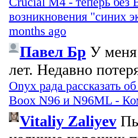
Crucial M4 - теперь бе
возникновения "синих э
months ago
Павел Бр
У меня
лет. Недавно потер
Onyx рада рассказать о
Boox N96 и N96ML - К
Vitaliy Zaliyev
Пы