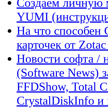
Создаем личную 
YUMI (инструкци
На что способен 
карточек от Zotac
Новости софта /
(Software News) з
FFDShow, Total 
CrystalDiskInfo и