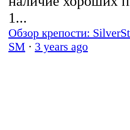
наличие хороших п
1...
Обзор крепости: SilverS
SM
·
3 years ago