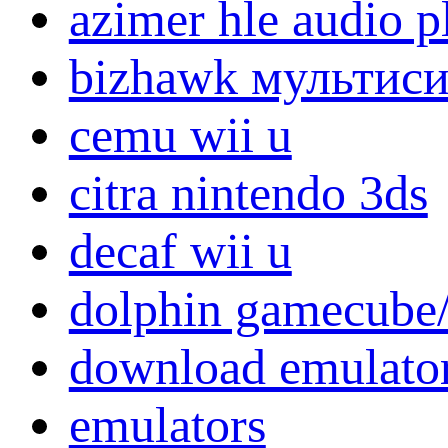
azimer hle audio 
bizhawk мультис
cemu wii u
citra nintendo 3ds
decaf wii u
dolphin gamecube/
download emulato
emulators