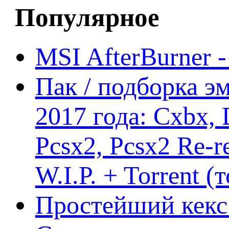
Популярное
MSI AfterBurner 
Пак / подборка эм
2017 года: Cxbx,
Pcsx2, Pcsx2 Re-r
W.I.P. + Torrent (
Простейший кекс 