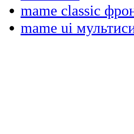
mame classic фро
mame ui мультис