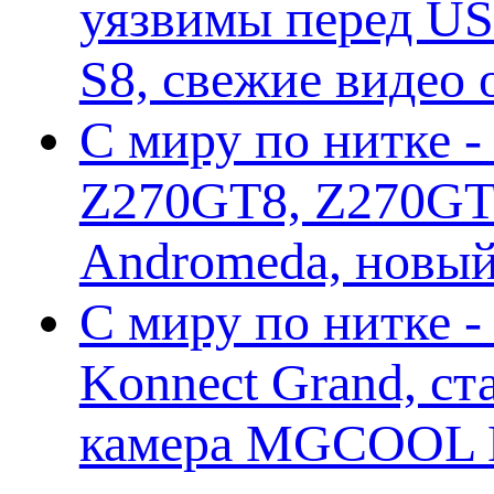
уязвимы перед US
S8, свежие видео
С миру по нитке -
Z270GT8, Z270GT6
Andromeda, новы
С миру по нитке 
Konnect Grand, ст
камера MGCOOL E