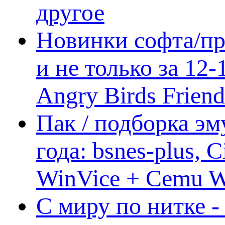
другое
Новинки софта/пр
и не только за 12
Angry Birds Frien
Пак / подборка эм
года: bsnes-plus,
WinVice + Cemu W.I
С миру по нитке -