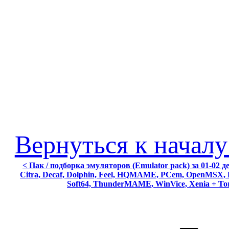
Вернуться к началу
< Пак / подборка эмуляторов (Emulator pack) за 01-02 д
Citra, Decaf, Dolphin, Feel, HQMAME, PCem, OpenMSX, Pc
Soft64, ThunderMAME, WinVice, Xenia + Tor