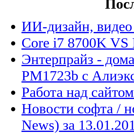
Посл
ИИ-дизайн, видео
Core i7 8700K VS 
Энтерпрайз - дом
PM1723b с Алиэк
Работа над сайто
Новости софта / 
News) за 13.01.20