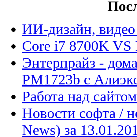
Посл
ИИ-дизайн, видео
Core i7 8700K VS 
Энтерпрайз - дом
PM1723b с Алиэк
Работа над сайто
Новости софта / 
News) за 13.01.20