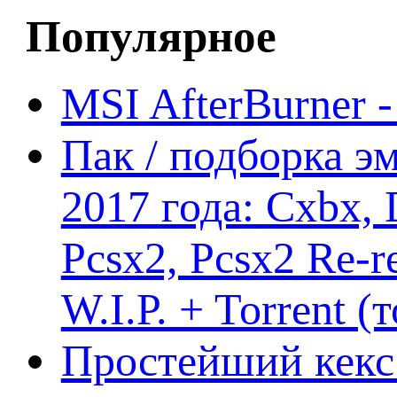
Популярное
MSI AfterBurner 
Пак / подборка эм
2017 года: Cxbx,
Pcsx2, Pcsx2 Re-r
W.I.P. + Torrent (
Простейший кекс 