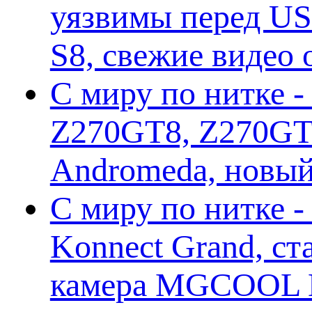
уязвимы перед US
S8, свежие видео
С миру по нитке -
Z270GT8, Z270GT6
Andromeda, новы
С миру по нитке 
Konnect Grand, ст
камера MGCOOL E