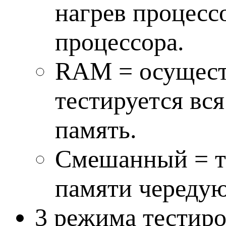
нагрев процесс
процессора.
RAM = осущест
тестируется вс
память.
Смешанный = те
памяти чередую
3 режима тестир