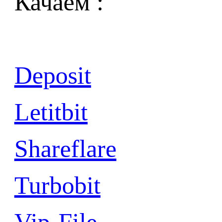
Качаем :
Deposit
Letitbit
Shareflare
Turbobit
Vip-File