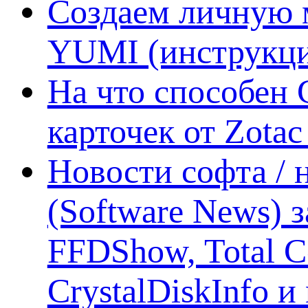
Создаем личную 
YUMI (инструкци
На что способен 
карточек от Zotac
Новости софта /
(Software News) з
FFDShow, Total 
CrystalDiskInfo и