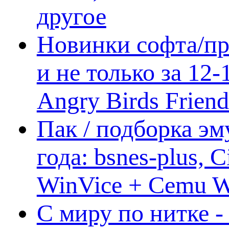
другое
Новинки софта/пр
и не только за 12
Angry Birds Frien
Пак / подборка эм
года: bsnes-plus,
WinVice + Cemu W.I
С миру по нитке -