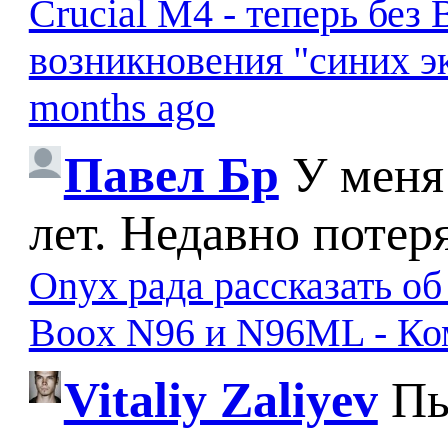
Crucial M4 - теперь бе
возникновения "синих э
months ago
Павел Бр
У меня
лет. Недавно потер
Onyx рада рассказать о
Boox N96 и N96ML - К
Vitaliy Zaliyev
Пы