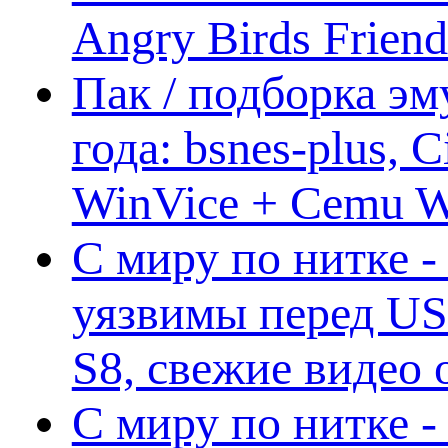
Angry Birds Frien
Пак / подборка эм
года: bsnes-plus,
WinVice + Cemu W.I
С миру по нитке -
уязвимы перед US
S8, свежие видео
С миру по нитке -