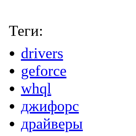
Теги:
drivers
geforce
whql
джифорс
драйверы