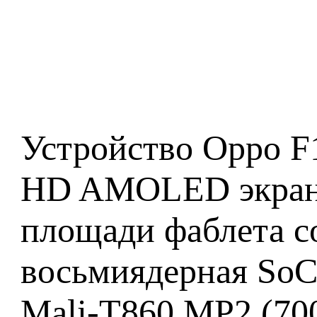
Устройство Oppo F1
HD AMOLED экрано
площади фаблета с
восьмиядерная SoC
Mali-T860 MP2 (70