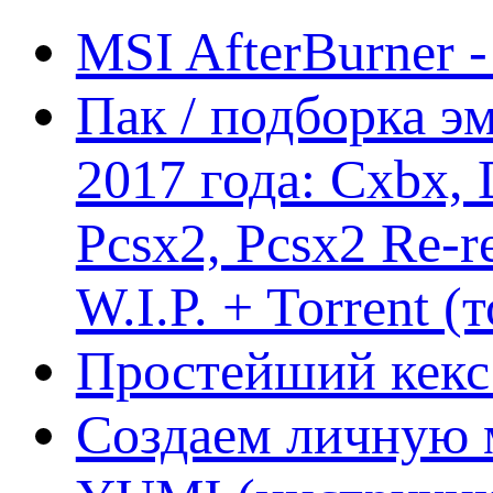
MSI AfterBurner 
Пак / подборка эм
2017 года: Cxbx,
Pcsx2, Pcsx2 Re-r
W.I.P. + Torrent (
Простейший кекс 
Создаем личную 