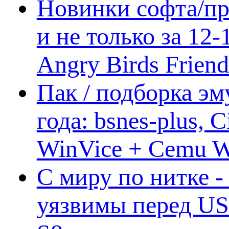
Новинки софта/пр
и не только за 12
Angry Birds Frien
Пак / подборка эм
года: bsnes-plus,
WinVice + Cemu W.I
С миру по нитке -
уязвимы перед US