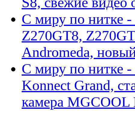
S8, свежие видео
С миру по нитке -
Z270GT8, Z270GT6
Andromeda, новы
С миру по нитке 
Konnect Grand, ст
камера MGCOOL E