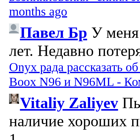
months ago
Павел Бр
У меня
лет. Недавно потер
Onyx рада рассказать о
Boox N96 и N96ML - К
Vitaliy Zaliyev
Пы
наличие хороших п
1...