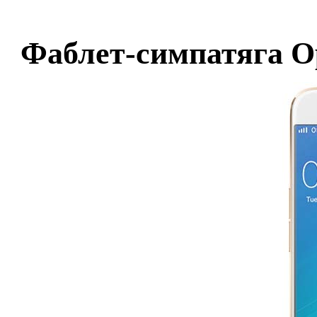
Фаблет-симпатяга Op