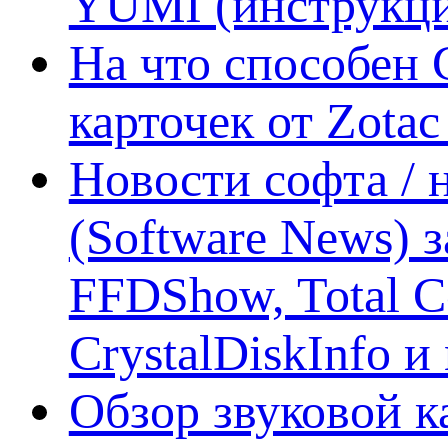
YUMI (инструкци
На что способен 
карточек от Zotac
Новости софта /
(Software News) з
FFDShow, Total 
CrystalDiskInfo и
Обзор звуковой 