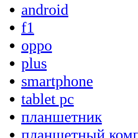
android
f1
oppo
plus
smartphone
tablet pc
планшетник
планшетный ком