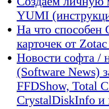
Создаем личную 
YUMI (инструкци
На что способен 
карточек от Zotac
Новости софта /
(Software News) з
FFDShow, Total 
CrystalDiskInfo и