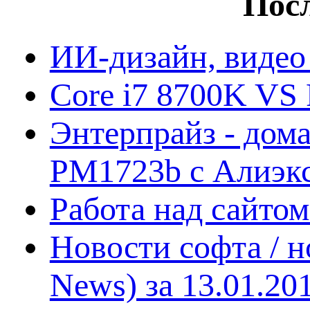
Посл
ИИ-дизайн, видео
Core i7 8700K VS 
Энтерпрайз - дом
PM1723b с Алиэк
Работа над сайто
Новости софта / 
News) за 13.01.20