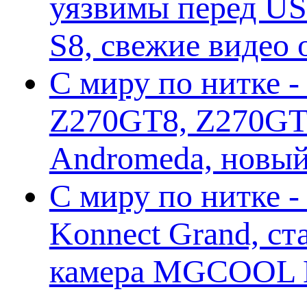
уязвимы перед US
S8, свежие видео
С миру по нитке -
Z270GT8, Z270GT6
Andromeda, новы
С миру по нитке 
Konnect Grand, ст
камера MGCOOL E