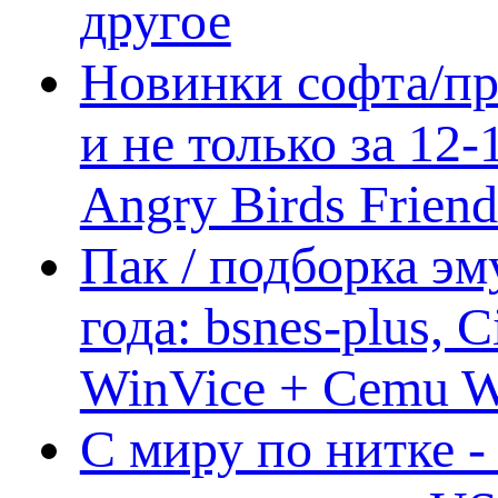
другое
Новинки софта/пр
и не только за 12
Angry Birds Frien
Пак / подборка эм
года: bsnes-plus,
WinVice + Cemu W.I
С миру по нитке -