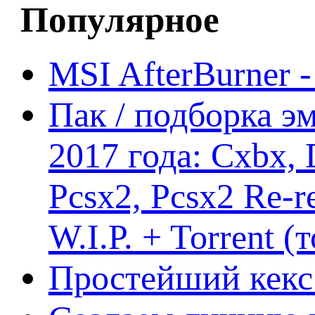
Популярное
MSI AfterBurner 
Пак / подборка эм
2017 года: Cxbx,
Pcsx2, Pcsx2 Re-r
W.I.P. + Torrent (
Простейший кекс 