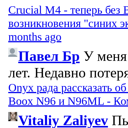
Crucial M4 - теперь бе
возникновения "синих э
months ago
Павел Бр
У меня
лет. Недавно потер
Onyx рада рассказать о
Boox N96 и N96ML - К
Vitaliy Zaliyev
Пы