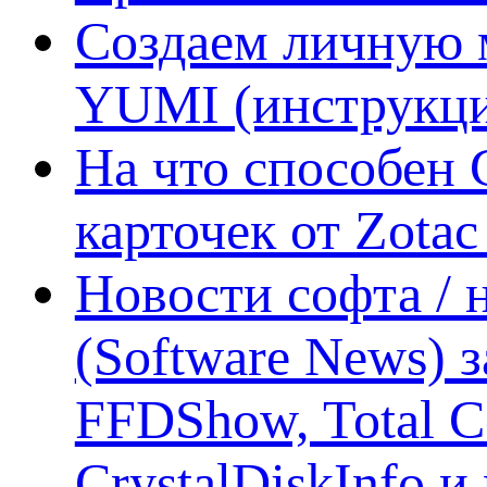
Создаем личную 
YUMI (инструкци
На что способен 
карточек от Zotac
Новости софта /
(Software News) з
FFDShow, Total 
CrystalDiskInfo и