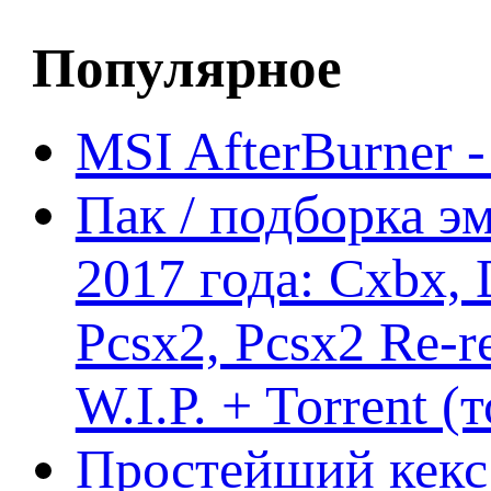
Популярное
MSI AfterBurner 
Пак / подборка эм
2017 года: Cxbx,
Pcsx2, Pcsx2 Re-r
W.I.P. + Torrent (
Простейший кекс 