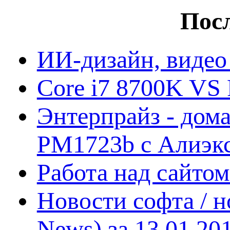
Посл
ИИ-дизайн, видео
Core i7 8700K VS 
Энтерпрайз - дом
PM1723b с Алиэк
Работа над сайто
Новости софта / 
News) за 13.01.20