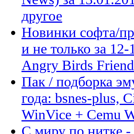
другое
Новинки софта/пр
и не только за 12
Angry Birds Frien
Пак / подборка эм
года: bsnes-plus,
WinVice + Cemu W.I
С миру по нитке -