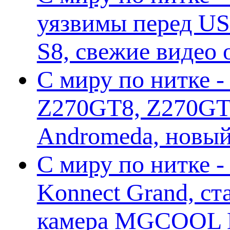
уязвимы перед US
S8, свежие видео
С миру по нитке -
Z270GT8, Z270GT6
Andromeda, новы
С миру по нитке 
Konnect Grand, ст
камера MGCOOL E