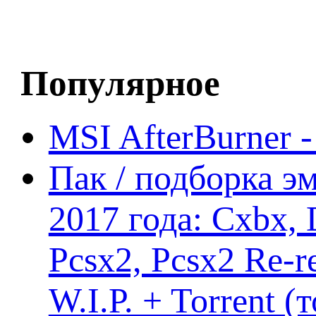
Популярное
MSI AfterBurner 
Пак / подборка эм
2017 года: Cxbx,
Pcsx2, Pcsx2 Re-r
W.I.P. + Torrent (