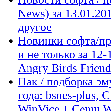
News) за 13.01.20
другое
Новинки софта/пр
и не только за 12
Angry Birds Frien
Пак / подборка эм
года: bsnes-plus,
WinVice + Cemu W.I