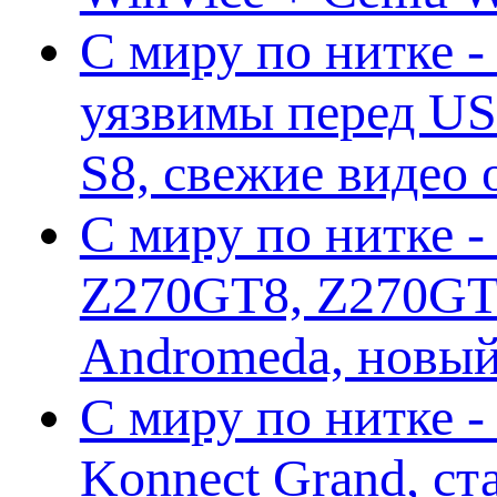
С миру по нитке -
уязвимы перед US
S8, свежие видео
С миру по нитке -
Z270GT8, Z270GT6
Andromeda, новы
С миру по нитке 
Konnect Grand, ст