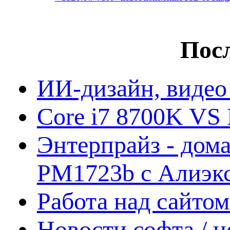
Посл
ИИ-дизайн, видео
Core i7 8700K VS 
Энтерпрайз - дом
PM1723b с Алиэк
Работа над сайто
Новости софта / 