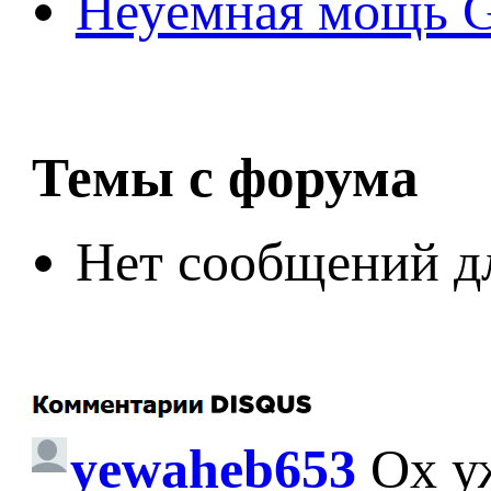
Неуёмная мощь Ge
Темы с форума
Нет сообщений д
yewaheb653
Ох у