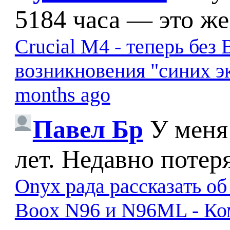
5184 часа — это же
Crucial M4 - теперь бе
возникновения "синих э
months ago
Павел Бр
У меня
лет. Недавно потер
Onyx рада рассказать о
Boox N96 и N96ML - К