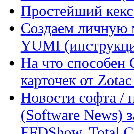
Простейший кекс 
Создаем личную 
YUMI (инструкци
На что способен 
карточек от Zotac
Новости софта /
(Software News) з
FFDShow, Total 