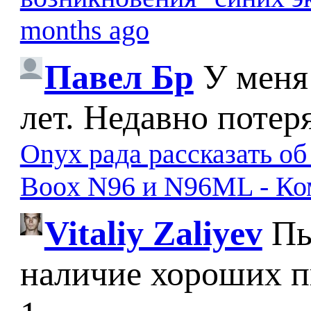
months ago
Павел Бр
У меня
лет. Недавно потер
Onyx рада рассказать о
Boox N96 и N96ML - К
Vitaliy Zaliyev
Пы
наличие хороших п