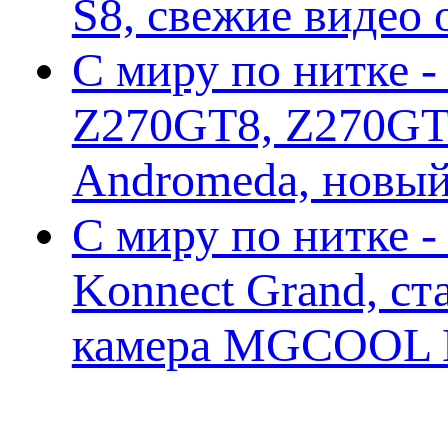
S8, свежие видео
С миру по нитке -
Z270GT8, Z270GT6
Andromeda, новы
С миру по нитке 
Konnect Grand, ст
камера MGCOOL E