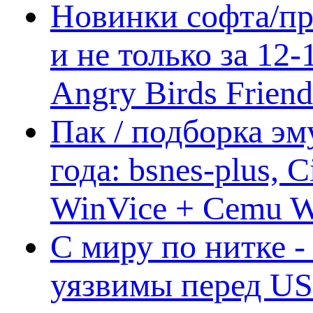
Новинки софта/пр
и не только за 12
Angry Birds Frien
Пак / подборка эм
года: bsnes-plus,
WinVice + Cemu W.I
С миру по нитке -
уязвимы перед US