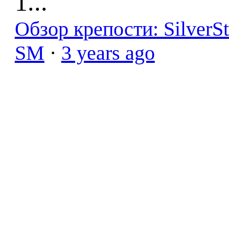
1...
Обзор крепости: SilverS
SM
·
3 years ago