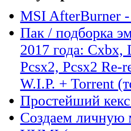
MSI AfterBurner 
Пак / подборка эм
2017 года: Cxbx,
Pcsx2, Pcsx2 Re-r
W.I.P. + Torrent (
Простейший кекс 
Создаем личную 